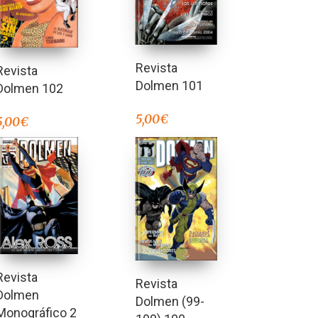
Revista
Revista
Dolmen 101
Dolmen 102
5,00
€
5,00
€
Revista
Revista
Dolmen
Dolmen (99-
Monográfico 2