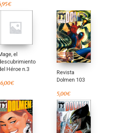
6,95
€
Mage, el
descubrimiento
del Héroe n.3
Revista
Dolmen 103
16,00
€
5,00
€