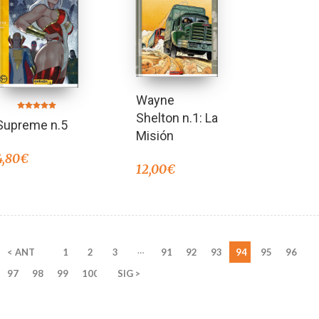
Wayne
Shelton n.1: La
Valorado en
Supreme n.5
5.00
de 5
Misión
4,80
€
12,00
€
…
< ANT
1
2
3
91
92
93
94
95
96
97
98
99
100
SIG >