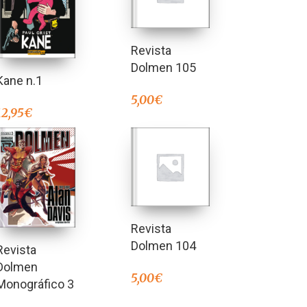
Revista
Dolmen 105
Kane n.1
5,00
€
12,95
€
Revista
Dolmen 104
Revista
Dolmen
5,00
€
Monográfico 3