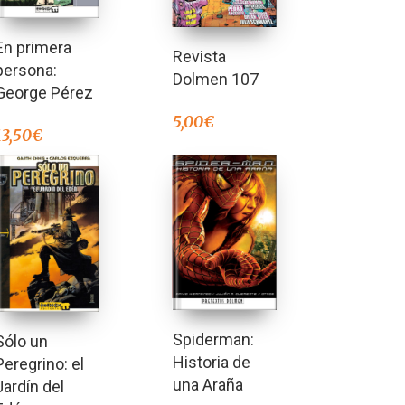
En primera
Revista
persona:
Dolmen 107
George Pérez
5,00
€
13,50
€
Spiderman:
Sólo un
Historia de
Peregrino: el
una Araña
Jardín del