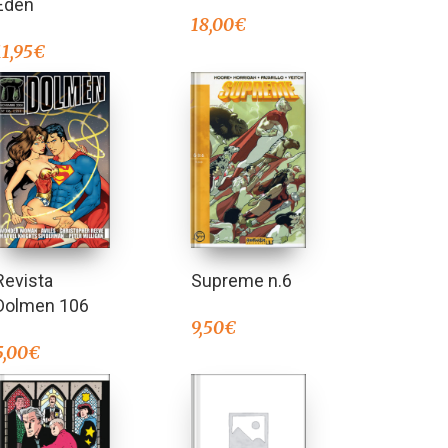
Edén
18,00
€
11,95
€
Revista
Supreme n.6
Dolmen 106
9,50
€
5,00
€