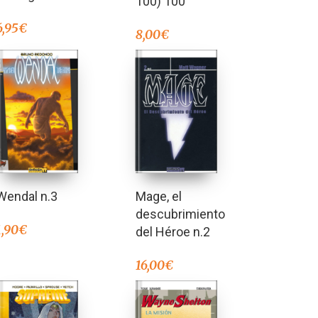
100) 100
6,95
€
8,00
€
Wendal n.3
Mage, el
descubrimiento
1,90
€
del Héroe n.2
16,00
€