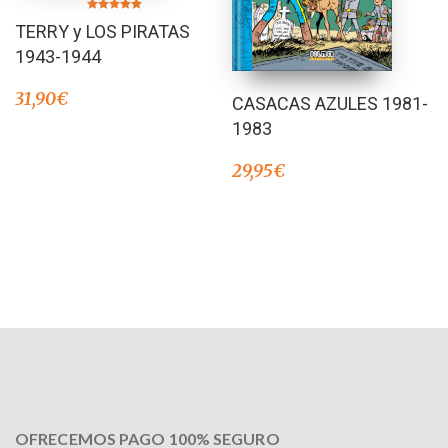
Valorado en
TERRY y LOS PIRATAS
5.00
de 5
1943-1944
31,90
€
CASACAS AZULES 1981-
1983
29,95
€
OFRECEMOS PAGO 100% SEGURO