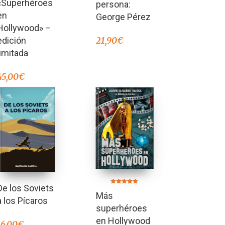
«Superhéroes
persona:
en
George Pérez
Hollywood» –
21,90
€
edición
limitada
45,00
€
De los Soviets
Valorado en
Más
5.00
a los Pícaros
de 5
superhéroes
en Hollywood
16,00
€