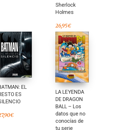
Sherlock
Holmes
26,95
€
BATMAN: EL
LA LEYENDA
RESTO ES
DE DRAGON
SILENCIO
BALL – Los
datos que no
27,90
€
conocías de
tu serie