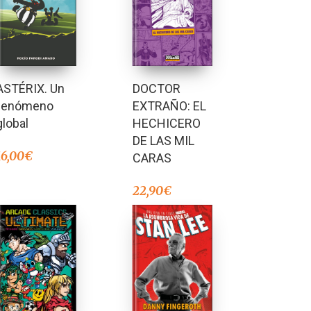
ASTÉRIX. Un
DOCTOR
fenómeno
EXTRAÑO: EL
global
HECHICERO
DE LAS MIL
16,00
€
CARAS
22,90
€