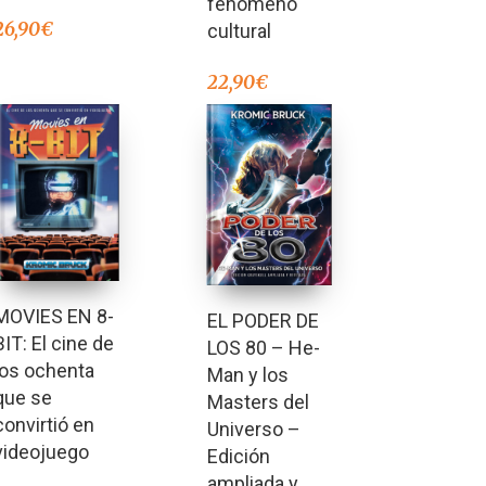
fenómeno
26,90
€
cultural
22,90
€
MOVIES EN 8-
EL PODER DE
BIT: El cine de
LOS 80 – He-
los ochenta
Man y los
que se
Masters del
convirtió en
Universo –
videojuego
Edición
ampliada y