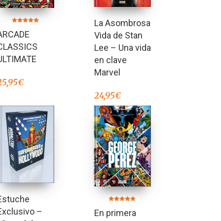
La Asombrosa
Valorado en
ARCADE
5.00
Vida de Stan
de 5
CLASSICS
Lee – Una vida
ULTIMATE
en clave
Marvel
25,95
€
24,95
€
Estuche
Valorado en
Exclusivo –
En primera
5.00
de 5