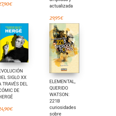
27,90
€
actualizada
29,95
€
EVOLUCIÓN
DEL SIGLO XX
ELEMENTAL,
A TRAVÉS DEL
QUERIDO
CÓMIC DE
WATSON:
HERGÉ
221B
curiosidades
24,90
€
sobre