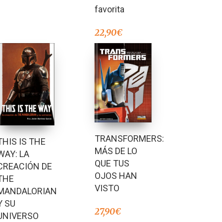
favorita
22,90
€
TRANSFORMERS:
THIS IS THE
MÁS DE LO
WAY: LA
QUE TUS
CREACIÓN DE
OJOS HAN
THE
VISTO
MANDALORIAN
Y SU
27,90
€
UNIVERSO