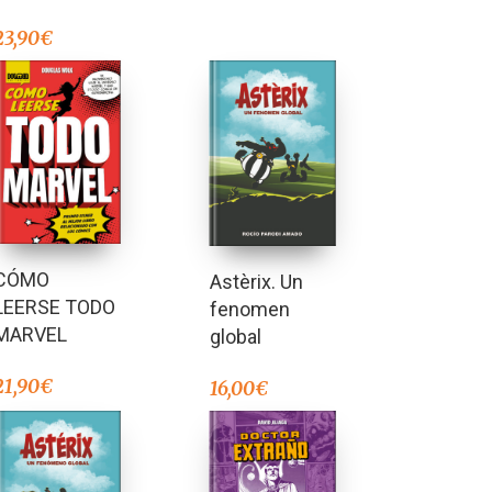
23,90
€
CÓMO
Astèrix. Un
LEERSE TODO
fenomen
MARVEL
global
21,90
€
16,00
€