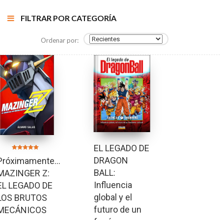
FILTRAR POR CATEGORÍA
Ordenar por:
EL LEGADO DE
Valorado en
DRAGON
Próximamente…
5.00
de 5
BALL:
MAZINGER Z:
Influencia
EL LEGADO DE
global y el
LOS BRUTOS
futuro de un
MECÁNICOS