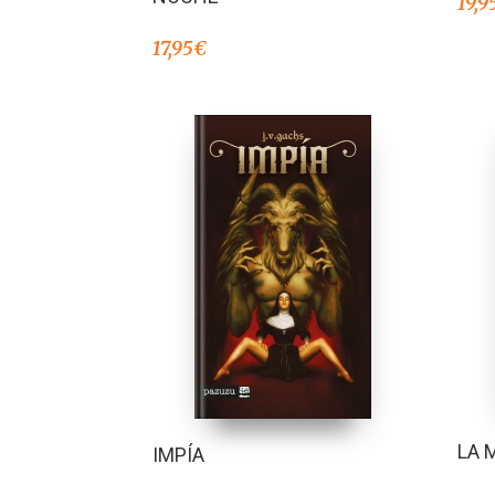
19,9
17,95
€
LA 
IMPÍA