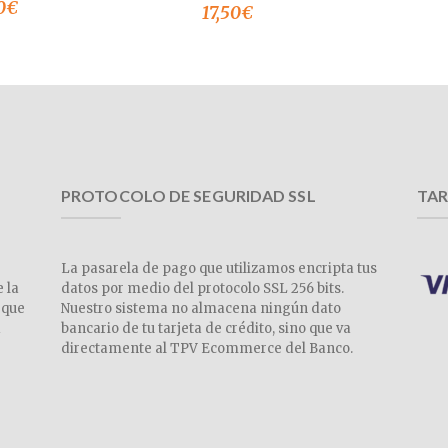
0
€
17,50
€
PROTOCOLO DE SEGURIDAD SSL
TAR
La pasarela de pago que utilizamos encripta tus
e la
datos por medio del protocolo SSL 256 bits.
 que
Nuestro sistema no almacena ningún dato
a
bancario de tu tarjeta de crédito, sino que va
directamente al TPV Ecommerce del Banco.