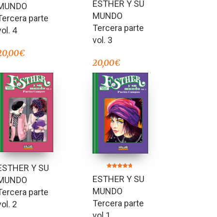
ESTHER Y SU
5.00
MUNDO
de 5
MUNDO
Tercera parte
Tercera parte
vol. 4
vol. 3
20,00
€
20,00
€
ESTHER Y SU
Valorado en
ESTHER Y SU
MUNDO
4.60
de 5
MUNDO
Tercera parte
Tercera parte
vol. 2
vol.1