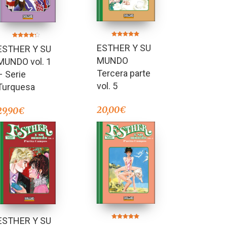
Valorado en
Valorado en
ESTHER Y SU
ESTHER Y SU
5.00
4.25
de 5
de 5
MUNDO
MUNDO vol. 1
Tercera parte
– Serie
vol. 5
Turquesa
20,00
€
29,90
€
ESTHER Y SU
Valorado en