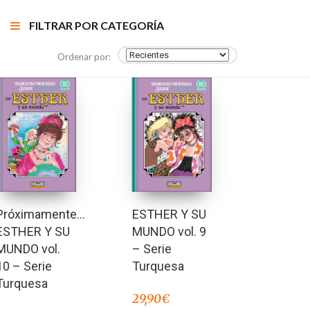
FILTRAR POR CATEGORÍA
Ordenar por:
Próximamente…
ESTHER Y SU
ESTHER Y SU
MUNDO vol. 9
MUNDO vol.
– Serie
10 – Serie
Turquesa
Turquesa
29,90
€