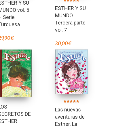
ESTHER Y SU
Valorado en
ESTHER Y SU
5.00
MUNDO vol. 5
de 5
MUNDO
– Serie
Tercera parte
Turquesa
vol. 7
29,90
€
20,00
€
LOS
Valorado en
Las nuevas
4.75
de 5
SECRETOS DE
aventuras de
ESTHER
Esther. La