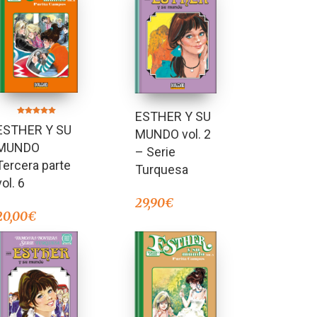
ESTHER Y SU
Valorado en
ESTHER Y SU
5.00
MUNDO vol. 2
de 5
MUNDO
– Serie
Tercera parte
Turquesa
vol. 6
29,90
€
20,00
€