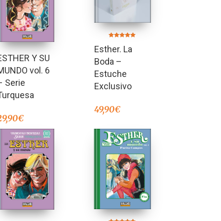
Valorado en
Esther. La
5.00
de 5
ESTHER Y SU
Boda –
MUNDO vol. 6
Estuche
– Serie
Exclusivo
Turquesa
49,90
€
29,90
€