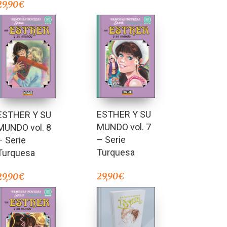
29,90
€
ESTHER Y SU
ESTHER Y SU
MUNDO vol. 7
MUNDO vol. 8
– Serie
– Serie
Turquesa
Turquesa
29,90
€
29,90
€