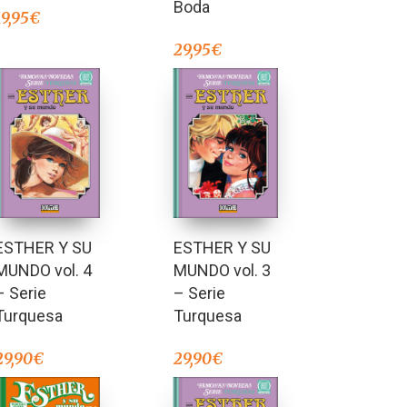
Boda
19,95
€
29,95
€
ESTHER Y SU
ESTHER Y SU
MUNDO vol. 4
MUNDO vol. 3
– Serie
– Serie
Turquesa
Turquesa
29,90
€
29,90
€