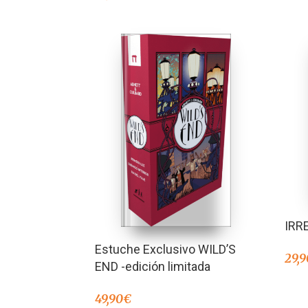
IRR
Estuche Exclusivo WILD’S
29,9
END -edición limitada
49,90
€