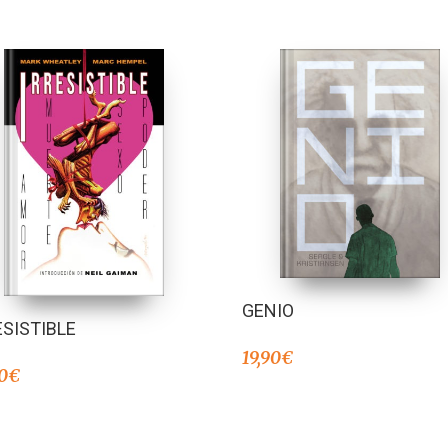
GENIO
ESISTIBLE
19,90
€
0
€