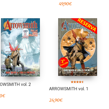
49,90
€
OWSMITH vol. 2
Valorado en
ARROWSMITH vol. 1
4.40
de 5
90
€
24,90
€