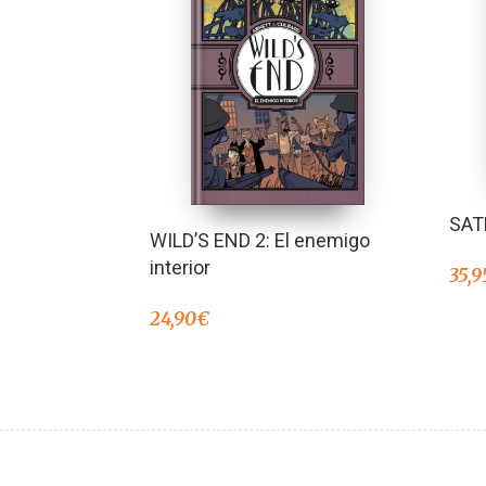
SAT
WILD’S END 2: El enemigo
interior
35,9
24,90
€