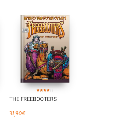
Valorado
THE FREEBOOTERS
en
4.00
de 5
31,90
€