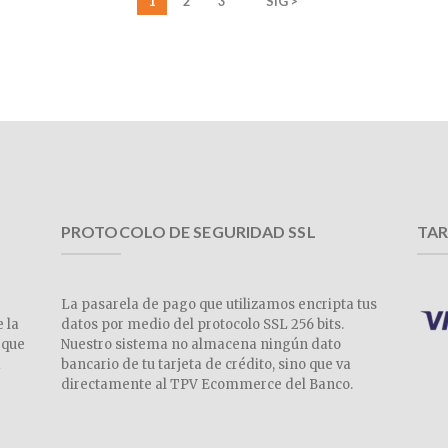
1
2
3
SIG >
PROTOCOLO DE SEGURIDAD SSL
TAR
La pasarela de pago que utilizamos encripta tus
e la
datos por medio del protocolo SSL 256 bits.
 que
Nuestro sistema no almacena ningún dato
a
bancario de tu tarjeta de crédito, sino que va
directamente al TPV Ecommerce del Banco.