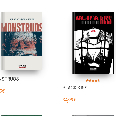
NSTRUOS
Valorado en
BLACK KISS
4.50
de 5
5
€
34,95
€