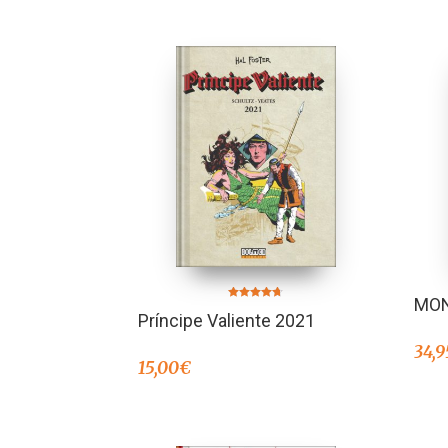
MO
Valorado en
Príncipe Valiente 2021
4.67
de 5
34,9
15,00
€