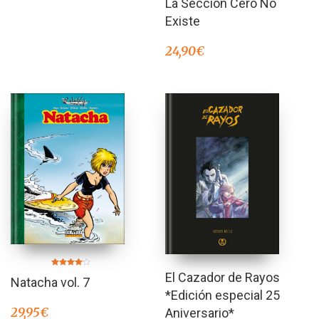
La Sección Cero No
en
4.00
de 5
Existe
24,90
€
Valorado
El Cazador de Rayos
Natacha vol. 7
en
4.00
*Edición especial 25
de 5
29,95
€
Aniversario*