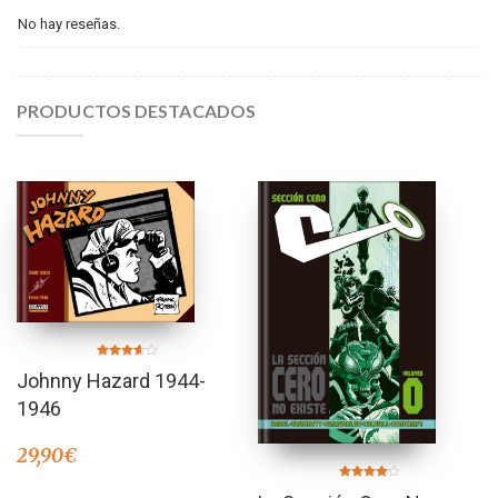
No hay reseñas.
PRODUCTOS DESTACADOS
Valorado
Johnny Hazard 1944-
en
3.50
de 5
1946
29,90
€
Valorado