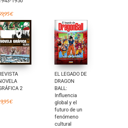
1943-1950
59,95
€
REVISTA
EL LEGADO DE
NOVELA
DRAGON
GRÁFICA 2
BALL:
Influencia
19,95
€
global y el
futuro de un
fenómeno
cultural