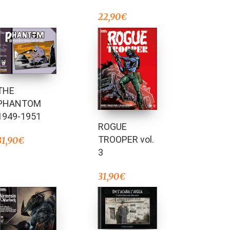
22,90
€
THE
PHANTOM
1949-1951
ROGUE
TROOPER vol.
31,90
€
3
31,90
€