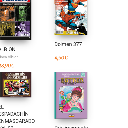
Dolmen 377
ALBION
Línea Albion
4,50
€
28,90
€
EL
ESPADACHÍN
ENMASCARADO
Próximamente…