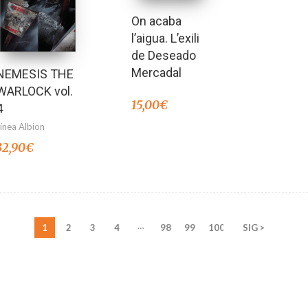
On acaba
l’aigua. L’exili
de Deseado
Mercadal
NEMESIS THE
WARLOCK vol.
15,00
€
4
Línea Albion
32,90
€
…
1
2
3
4
98
99
100
SIG >