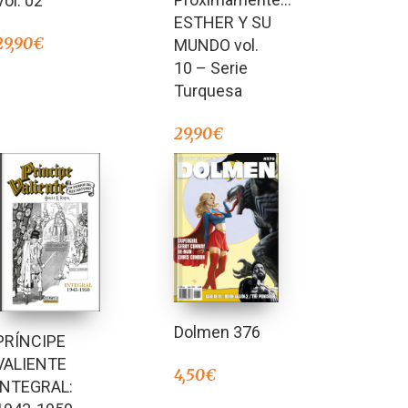
Vol. 02
ESTHER Y SU
29,90
€
MUNDO vol.
10 – Serie
Turquesa
29,90
€
Dolmen 376
PRÍNCIPE
VALIENTE
4,50
€
INTEGRAL: