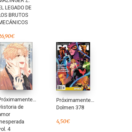
MAZINGER Z:
EL LEGADO DE
LOS BRUTOS
MECÁNICOS
26,90
€
Próximamente…
Próximamente…
Historia de
Dolmen 378
amor
4,50
€
inesperada
vol. 4