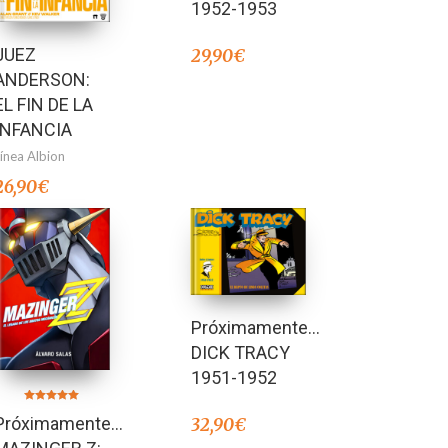
1952-1953
JUEZ
29,90
€
ANDERSON:
EL FIN DE LA
INFANCIA
Línea Albion
26,90
€
Próximamente…
DICK TRACY
1951-1952
Valorado en
Próximamente…
32,90
€
5.00
de 5