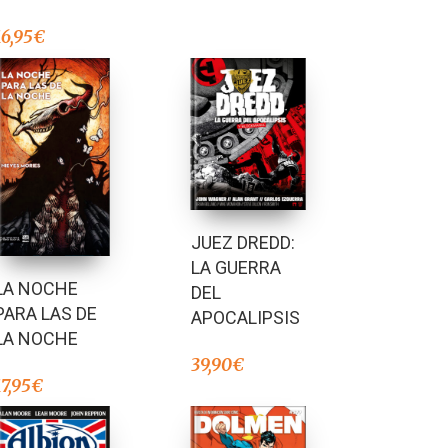
16,95
€
JUEZ DREDD:
LA GUERRA
LA NOCHE
DEL
PARA LAS DE
APOCALIPSIS
LA NOCHE
39,90
€
17,95
€