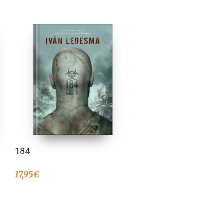
184
17,95
€