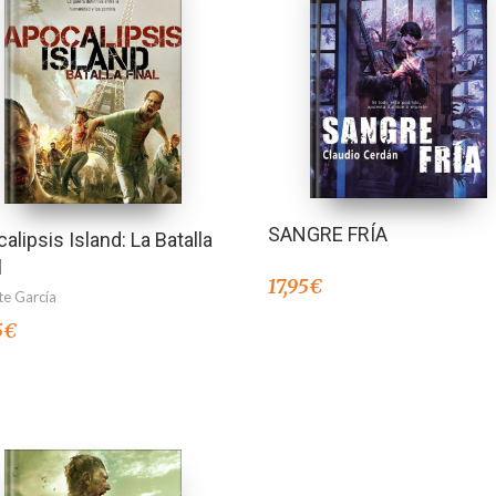
SANGRE FRÍA
alipsis Island: La Batalla
l
17,95
€
te García
5
€