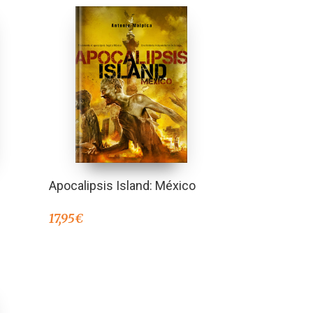
Apocalipsis Island: México
17,95
€