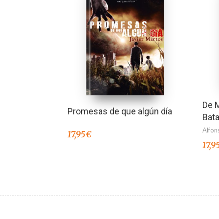
De M
Promesas de que algún día
Bata
Alfon
17,95
€
17,9