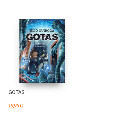
GOTAS
19,95
€