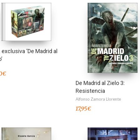
 exclusiva ‘De Madrid al
o’
0
€
De Madrid al Zielo 3:
Resistencia
Alfonso Zamora Llorente
17,95
€