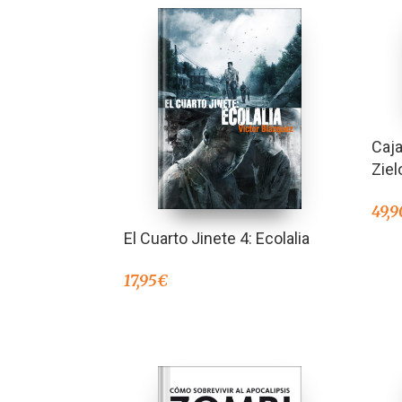
Caja
Ziel
49,9
El Cuarto Jinete 4: Ecolalia
17,95
€