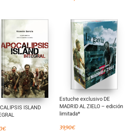
Estuche exclusivo DE
MADRID AL ZIELO – edición
CALIPSIS ISLAND
limitada*
EGRAL
39,90
€
0
€