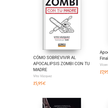
Apoc
CÓMO SOBREVIVIR AL
Fina
APOCALIPSIS ZOMBI CON TU
Vicen
MADRE
17,9
Vito Vázquez
15,95
€