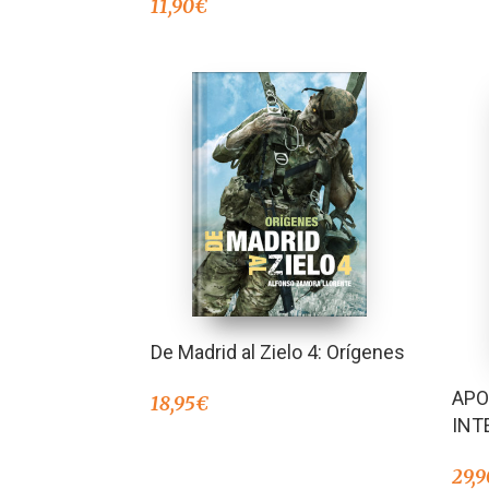
11,90
€
De Madrid al Zielo 4: Orígenes
APO
18,95
€
INT
29,9