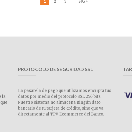
1
2
3
SIG >
PROTOCOLO DE SEGURIDAD SSL
TAR
La pasarela de pago que utilizamos encripta tus
e la
datos por medio del protocolo SSL 256 bits.
 que
Nuestro sistema no almacena ningún dato
a
bancario de tu tarjeta de crédito, sino que va
directamente al TPV Ecommerce del Banco.