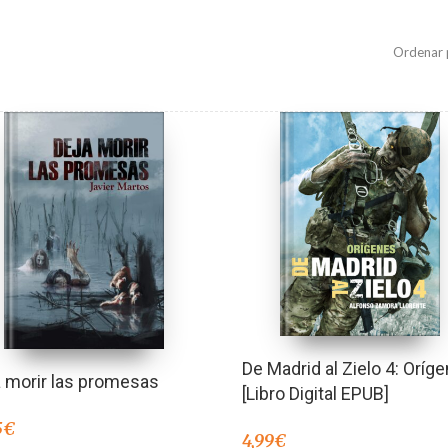
Ordenar 
De Madrid al Zielo 4: Oríg
 morir las promesas
[Libro Digital EPUB]
5
€
4,99
€