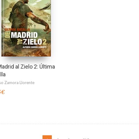
adrid al Zielo 2: Última
lla
so Zamora Llorente
5
€