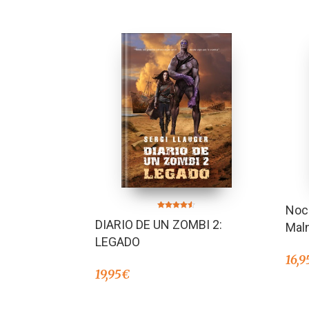
Noch
Valorado en
DIARIO DE UN ZOMBI 2:
4.50
Mal
de 5
LEGADO
16,9
19,95
€