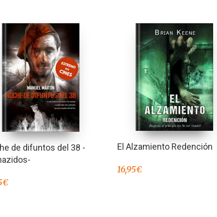
El Alzamiento Redención
e de difuntos del 38 -
nazidos-
16,95
€
5
€