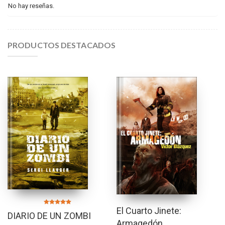
No hay reseñas.
PRODUCTOS DESTACADOS
El Cuarto Jinete:
Valorado en
DIARIO DE UN ZOMBI
5.00
de 5
Armagedón