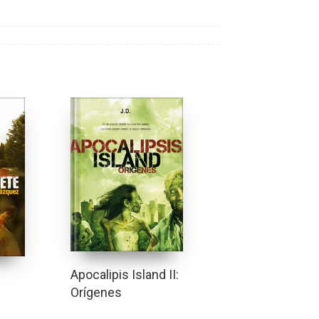
Apocalipis Island II:
e
Orígenes