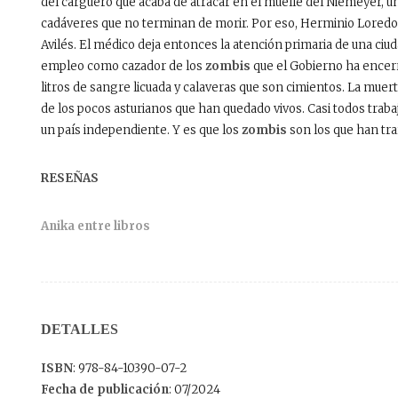
del carguero que acaba de atracar en el muelle del Niemeyer, un
cadáveres que no terminan de morir. Por eso, Herminio Loredo 
Avilés. El médico deja entonces la atención primaria de una ciu
empleo como cazador de los
zombis
que el Gobierno ha encerr
litros de sangre licuada y calaveras que son cimientos. La muerte,
de los pocos asturianos que han quedado vivos. Casi todos trab
un país independiente. Y es que los
zombis
son los que han tra
RESEÑAS
Anika entre libros
DETALLES
ISBN
: 978-84-10390-07-2
Fecha de publicación
: 07/2024