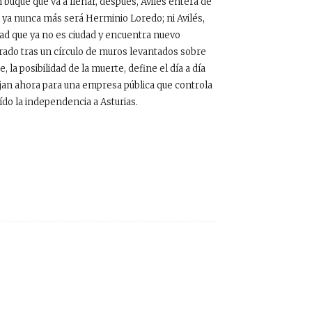
 buque que va a llenar, después, Avilés entera de
ya nunca más será Herminio Loredo; ni Avilés,
dad que ya no es ciudad y encuentra nuevo
ado tras un círculo de muros levantados sobre
 la posibilidad de la muerte, define el día a día
ajan ahora para una empresa pública que controla
ído la independencia a Asturias.