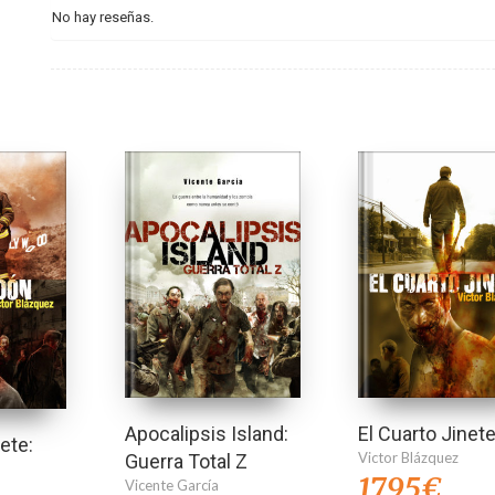
No hay reseñas.
Apocalipsis Island:
El Cuarto Jinet
nete:
Victor Blázquez
Guerra Total Z
17,95
€
Vicente García