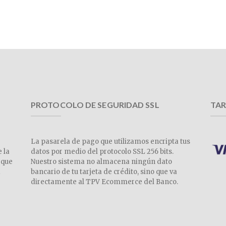
PROTOCOLO DE SEGURIDAD SSL
TAR
La pasarela de pago que utilizamos encripta tus
e la
datos por medio del protocolo SSL 256 bits.
 que
Nuestro sistema no almacena ningún dato
a
bancario de tu tarjeta de crédito, sino que va
directamente al TPV Ecommerce del Banco.