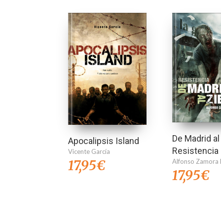
De Madrid al 
Apocalipsis Island
Resistencia
Vicente García
17,95
€
Alfonso Zamora 
17,95
€