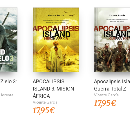
Zielo 3:
APOCALIPSIS
Apocalipsis Isl
ISLAND 3: MISION
Guerra Total Z
Llorente
Vicente García
ÁFRICA
17,95
€
Vicente García
17,95
€