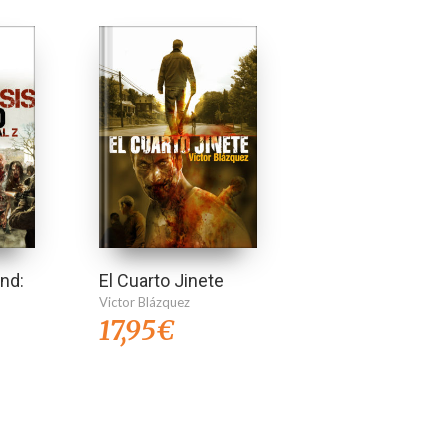
and:
El Cuarto Jinete
Victor Blázquez
17,95
€