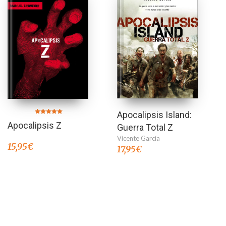
Apocalipsis Island:
Valorado en
Apocalipsis Z
5.00
Guerra Total Z
de 5
Vicente García
15,95
€
17,95
€