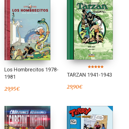
Los Hombrecitos 1978-
Valorado en
TARZAN 1941-1943
5.00
1981
de 5
29,90
€
29,95
€