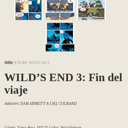
ISBN:
978-84-18510-24-3
WILD’S END 3: Fin del
viaje
Autores: DAN ABNETT & I.N.J. CULBARD
Cómic. Tapa dura. 18X27. Color. 160 páginas.