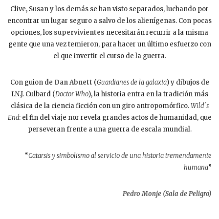
Clive, Susan y los demás se han visto separados, luchando por
encontrar un lugar seguro a salvo de los alienígenas. Con pocas
opciones, los
supervivientes
necesitarán recurrir a la misma
gente que una vez temieron, para hacer un último esfuerzo con
el que invertir el curso de la guerra.
Con guion de
Dan Abnett
(
Guardianes de la galaxia
) y dibujos de
I.N.J. Culbard (
Doctor Who
), la historia entra en la tradición más
clásica de la ciencia ficción con un giro antropomórfico.
Wild´s
End
: el fin del viaje nor revela grandes actos de humanidad, que
perseveran frente a una guerra de escala mundial.
“
Catarsis y simbolismo al servicio de una historia tremendamente
humana
”
Pedro Monje (Sala de Peligro)