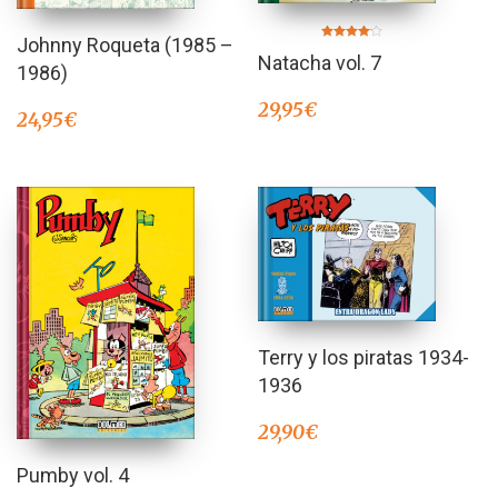
Johnny Roqueta (1985 –
Valorado
Natacha vol. 7
en
1986)
4.00
de 5
29,95
€
24,95
€
Terry y los piratas 1934-
1936
29,90
€
Pumby vol. 4