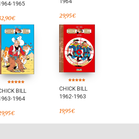
1964
1964-1965
29,95
€
32,90
€
Valorado en
Valorado en
CHICK BILL
5.00
CHICK BILL
5.00
de 5
de 5
1962-1963
1963-1964
19,95
€
29,95
€