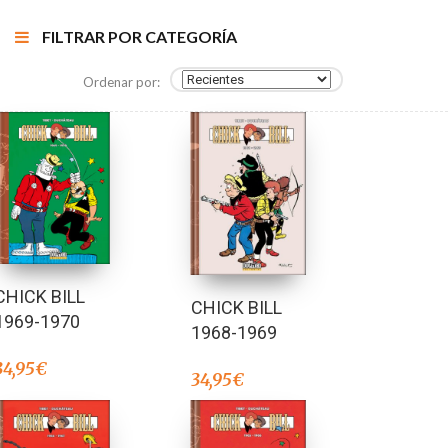
FILTRAR POR CATEGORÍA
Ordenar por:
CHICK BILL
CHICK BILL
1969-1970
1968-1969
34,95
€
34,95
€