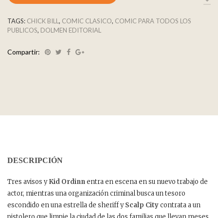
TAGS:
CHICK BILL
,
COMIC CLASICO
,
COMIC PARA TODOS LOS
PUBLICOS
,
DOLMEN EDITORIAL
Compartir:
DESCRIPCIÓN
Tres avisos y
Kid Ordinn
entra en escena en su nuevo trabajo de
actor, mientras una organización criminal busca un tesoro
escondido en una estrella de sheriff y
Scalp City
contrata a un
pistolero que limpie la ciudad de las dos familias que llevan meses