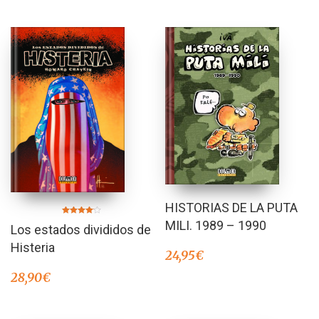
HISTORIAS DE LA PUTA
Valorado
MILI. 1989 – 1990
Los estados divididos de
en
4.00
de 5
Histeria
24,95
€
28,90
€