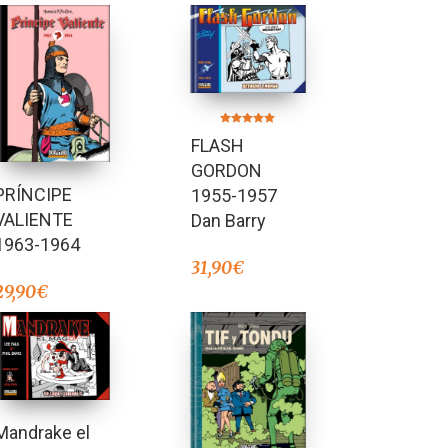
Valorado en
FLASH
5.00
de 5
GORDON
PRÍNCIPE
1955-1957
VALIENTE
Dan Barry
1963-1964
31,90
€
29,90
€
Mandrake el