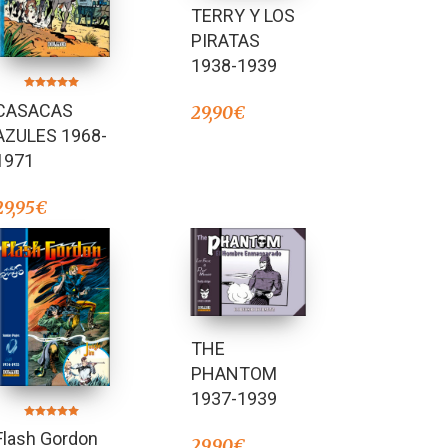
TERRY Y LOS
PIRATAS
1938-1939
Valorado en
CASACAS
5.00
29,90
€
de 5
AZULES 1968-
1971
29,95
€
THE
PHANTOM
1937-1939
Valorado en
Flash Gordon
4.91
29,90
€
de 5