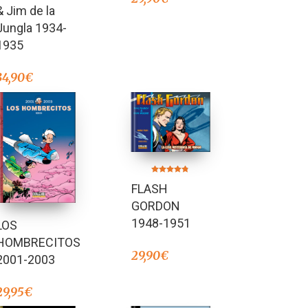
& Jim de la
Jungla 1934-
1935
34,90
€
Valorado en
FLASH
4.67
de 5
GORDON
1948-1951
LOS
HOMBRECITOS
29,90
€
2001-2003
29,95
€