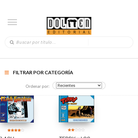
FILTRAR POR CATEGORÍA
Ordenar por:
Valorado
Valorado
en
en