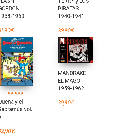
TERRY y LOS
FLASH
2.00
4.00
de 5
de 5
PIRATAS
GORDON
1940-1941
1958-1960
29,90
€
31,90
€
MANDRAKE
EL MAGO
1959-1962
Valorado en
Quena y el
5.00
29,90
€
de 5
Sacramús vol.
6
32,90
€