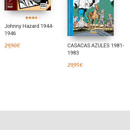
Valorado
Johnny Hazard 1944-
en
3.50
de 5
1946
29,90
€
CASACAS AZULES 1981-
1983
29,95
€