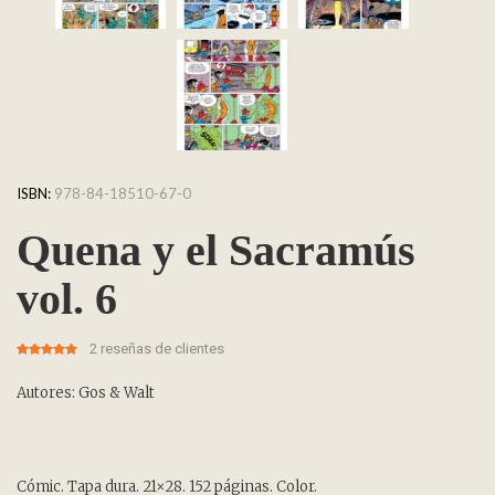
ISBN:
978-84-18510-67-0
Quena y el Sacramús
vol. 6
2
reseñas de clientes
5.00
5
2
out of
based on
customer
Autores: Gos & Walt
ratings
Cómic. Tapa dura. 21×28. 152 páginas. Color.