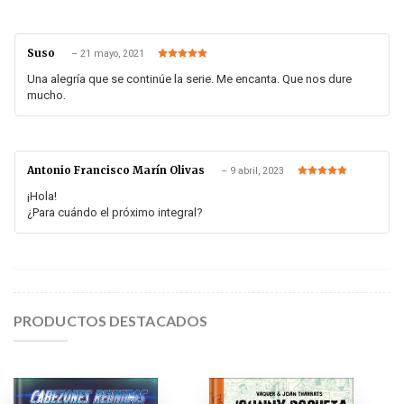
Suso
–
21 mayo, 2021
Valorado en
5
de 5
Una alegría que se continúe la serie. Me encanta. Que nos dure
mucho.
Antonio Francisco Marín Olivas
–
9 abril, 2023
Valorado en
5
de 5
¡Hola!
¿Para cuándo el próximo integral?
PRODUCTOS DESTACADOS