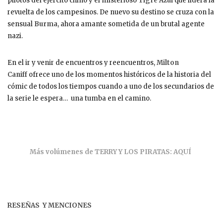
pilotos del ejército chino y el misterioso
Tigre Azul
que lidera la
revuelta de los campesinos. De nuevo su destino se cruza con la
sensual
Burma
, ahora amante sometida de un brutal agente
nazi.
En el ir y venir de encuentros y reencuentros,
Milton
Caniff
ofrece uno de los momentos históricos de la historia del
cómic de todos los tiempos cuando a uno de los secundarios de
la serie le espera… una tumba en el camino.
Más volúmenes de TERRY Y LOS PIRATAS: AQUÍ
RESEÑAS Y MENCIONES