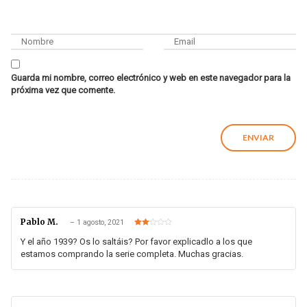
Guarda mi nombre, correo electrónico y web en este navegador para la
próxima vez que comente.
Pablo M.
–
1 agosto, 2021
Valorado
en
2
Y el año 1939? Os lo saltáis? Por favor explicadlo a los que
de 5
estamos comprando la serie completa. Muchas gracias.