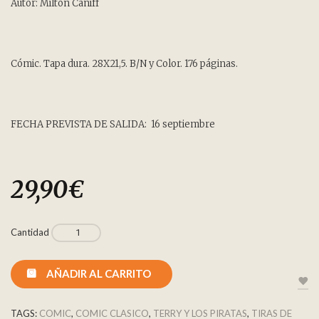
of
Autor: Milton Caniff
based
on
customer
rating
Cómic. Tapa dura. 28X21,5. B/N y Color.
176 páginas.
FECHA PREVISTA DE SALIDA: 16 septiembre
29,90
€
Cantidad
AÑADIR AL CARRITO
TAGS:
COMIC
,
COMIC CLASICO
,
TERRY Y LOS PIRATAS
,
TIRAS DE