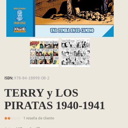
ISBN:
978-84-18898-08-2
TERRY y LOS
PIRATAS 1940-1941
1
reseña de cliente
2.00
5
1
out