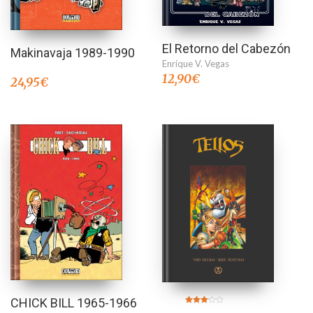
El Retorno del Cabezón
Makinavaja 1989-1990
Enrique V. Vegas
12,90
€
24,95
€
CHICK BILL 1965-1966
Valorado