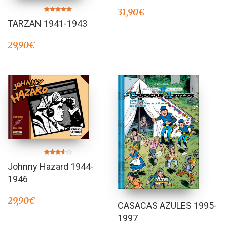
31,90
€
Valorado en
TARZAN 1941-1943
5.00
de 5
29,90
€
Valorado
Johnny Hazard 1944-
en
3.50
de 5
1946
29,90
€
CASACAS AZULES 1995-
1997