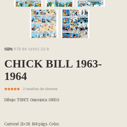
ISBN:
978-84-16961-23-8
CHICK BILL 1963-
1964
2
reseñas de clientes
5.00
5
2
out of
based on
customer
Dibujo: TIBET. Guionista: GREG
ratings
Cartoné 21×28. 168 págs. Color.