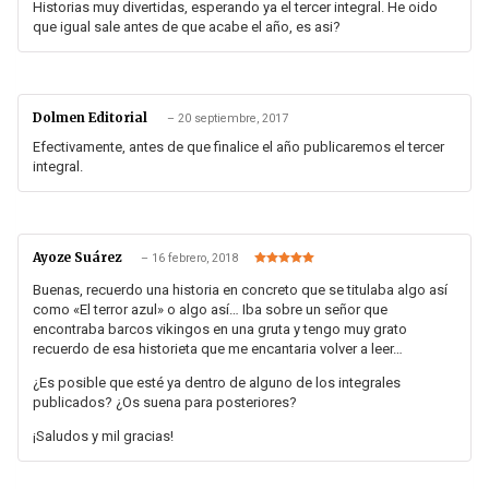
de 5
Historias muy divertidas, esperando ya el tercer integral. He oido
que igual sale antes de que acabe el año, es asi?
Dolmen Editorial
–
20 septiembre, 2017
Efectivamente, antes de que finalice el año publicaremos el tercer
integral.
Ayoze Suárez
–
16 febrero, 2018
Valorado en
5
de 5
Buenas, recuerdo una historia en concreto que se titulaba algo así
como «El terror azul» o algo así… Iba sobre un señor que
encontraba barcos vikingos en una gruta y tengo muy grato
recuerdo de esa historieta que me encantaria volver a leer…
¿Es posible que esté ya dentro de alguno de los integrales
publicados? ¿Os suena para posteriores?
¡Saludos y mil gracias!