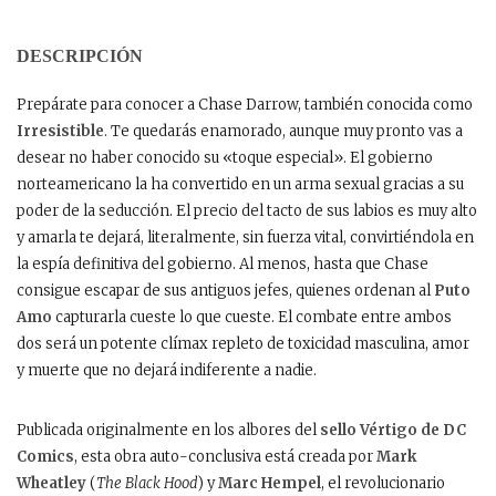
DESCRIPCIÓN
Prepárate para conocer a Chase Darrow, también conocida como
Irresistible
. Te quedarás enamorado, aunque muy pronto vas a
desear no haber conocido su «toque especial». El gobierno
norteamericano la ha convertido en un arma sexual gracias a su
poder de la seducción. El precio del tacto de sus labios es muy alto
y amarla te dejará, literalmente, sin fuerza vital, convirtiéndola en
la espía definitiva del gobierno. Al menos, hasta que Chase
consigue escapar de sus antiguos jefes, quienes ordenan al
Puto
Amo
capturarla cueste lo que cueste. El combate entre ambos
dos será un potente clímax repleto de toxicidad masculina, amor
y muerte que no dejará indiferente a nadie.
Publicada originalmente en los albores del
sello Vértigo de DC
Comics
, esta obra auto-conclusiva está creada por
Mark
Wheatley
(
The Black Hood
) y
Marc Hempel
, el revolucionario