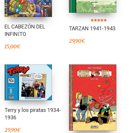
Valorado en
EL CABEZÓN DEL
TARZAN 1941-1943
5.00
de 5
INFINITO
29,90
€
15,00
€
Terry y los piratas 1934-
1936
29,90
€