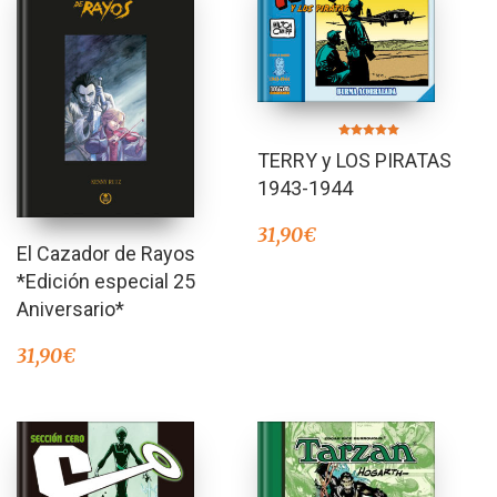
Valorado en
TERRY y LOS PIRATAS
5.00
de 5
1943-1944
31,90
€
El Cazador de Rayos
*Edición especial 25
Aniversario*
31,90
€