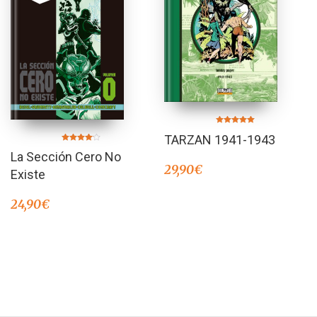
Valorado en
TARZAN 1941-1943
5.00
de 5
Valorado
La Sección Cero No
en
4.00
29,90
€
de 5
Existe
24,90
€