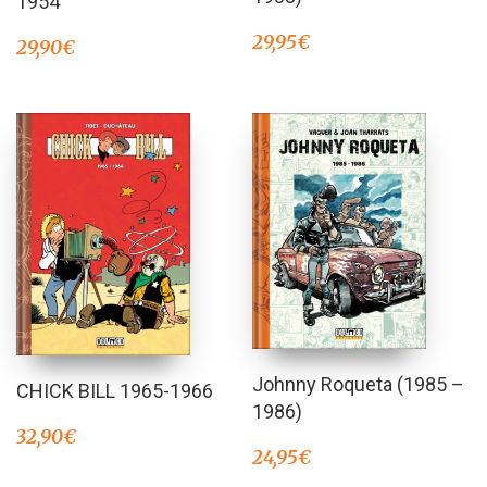
1954
29,95
€
29,90
€
Johnny Roqueta (1985 –
CHICK BILL 1965-1966
1986)
32,90
€
24,95
€