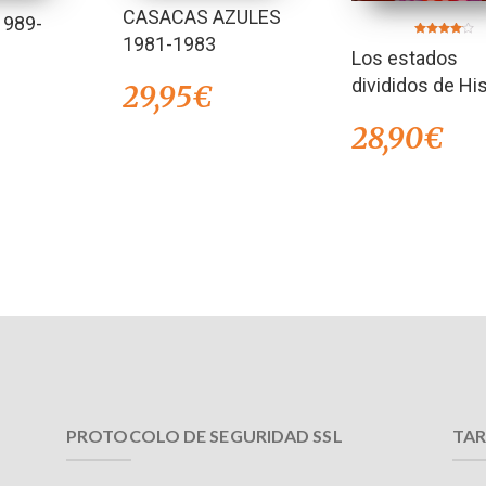
CASACAS AZULES
1989-
1981-1983
Valorado
Los estados
en
4.00
de 5
divididos de His
29,95
€
28,90
€
PROTOCOLO DE SEGURIDAD SSL
TAR