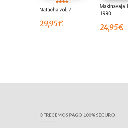
Makinavaja 
Valorado
Natacha vol. 7
en
4.00
1990
de 5
29,95
€
24,95
€
OFRECEMOS PAGO 100% SEGURO