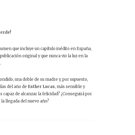
verde!
lumen que incluye un capítulo inédito en España,
ublicación original y que nunca vio la luz en la
a
.
ndido, una doble de su madre y, por supuesto,
días del año de
Esther Lucas
, más sensible y
es capaz de alcanzar la felicidad? ¿Conseguirá por
 la llegada del nuevo año?