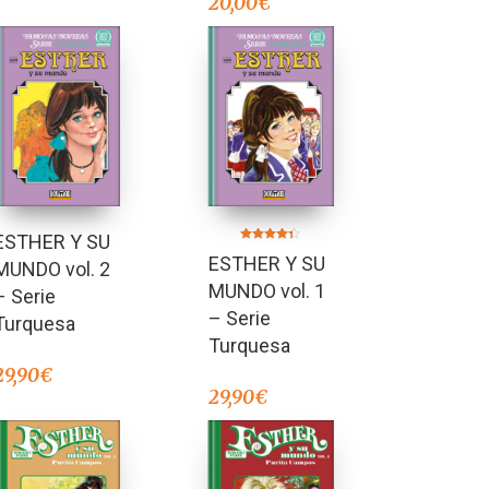
20,00
€
ESTHER Y SU
Valorado en
ESTHER Y SU
4.25
MUNDO vol. 2
de 5
MUNDO vol. 1
– Serie
– Serie
Turquesa
Turquesa
29,90
€
29,90
€