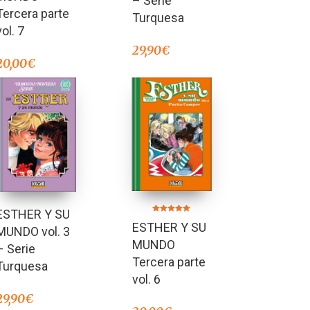
– Serie
Tercera parte
Turquesa
vol. 7
29,90
€
20,00
€
ESTHER Y SU
Valorado en
ESTHER Y SU
5.00
MUNDO vol. 3
de 5
MUNDO
– Serie
Tercera parte
Turquesa
vol. 6
29,90
€