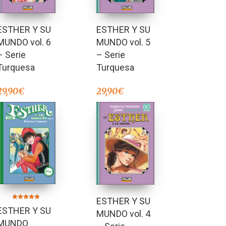
ESTHER Y SU
ESTHER Y SU
MUNDO vol. 5
MUNDO vol. 6
– Serie
– Serie
Turquesa
Turquesa
29,90
€
29,90
€
ESTHER Y SU
Valorado en
ESTHER Y SU
5.00
MUNDO vol. 4
de 5
MUNDO