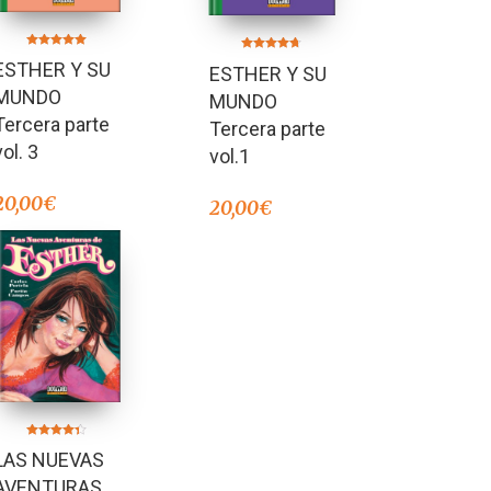
Valorado en
Valorado en
ESTHER Y SU
5.00
ESTHER Y SU
4.60
de 5
de 5
MUNDO
MUNDO
Tercera parte
Tercera parte
vol. 3
vol.1
20,00
€
20,00
€
Valorado en
LAS NUEVAS
4.33
de 5
AVENTURAS