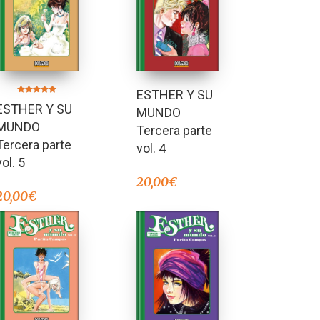
ESTHER Y SU
Valorado en
ESTHER Y SU
5.00
MUNDO
de 5
MUNDO
Tercera parte
Tercera parte
vol. 4
vol. 5
20,00
€
20,00
€