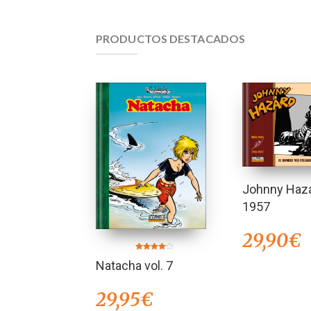
PRODUCTOS DESTACADOS
Johnny Haza
1957
29,90
€
Valorado
Natacha vol. 7
en
4.00
de 5
29,95
€