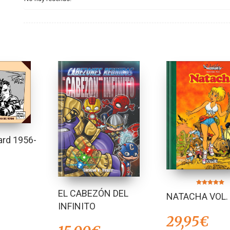
rd 1956-
Valorado en
EL CABEZÓN DEL
NATACHA VOL.
5.00
de 5
INFINITO
29,95
€