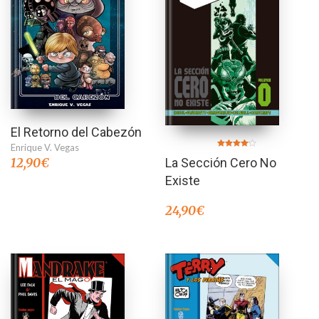
El Retorno del Cabezón
Enrique V. Vegas
Valorado
12,90
€
La Sección Cero No
en
4.00
de 5
Existe
24,90
€