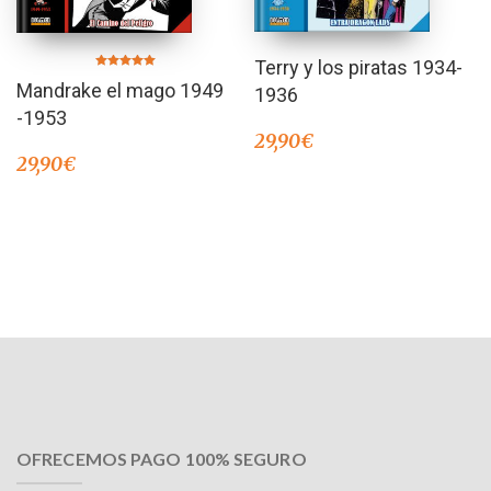
Terry y los piratas 1934-
Valorado en
Mandrake el mago 1949
5.00
1936
de 5
-1953
29,90
€
29,90
€
OFRECEMOS PAGO 100% SEGURO