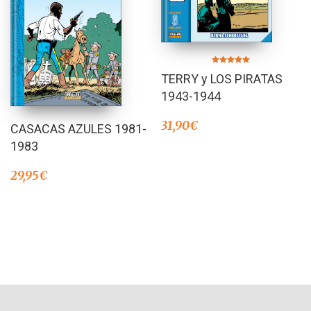
Valorado en
TERRY y LOS PIRATAS
5.00
de 5
1943-1944
31,90
€
CASACAS AZULES 1981-
1983
29,95
€