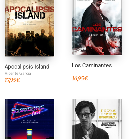
Los Caminantes
Apocalipsis Island
Vicente García
16,95
€
17,95
€