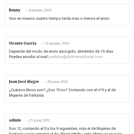
Benny
–
6 octubre, 2010
Vivo en mexico cuanto tiempo tarda mas o menos el envio
Vicente García
–
12 octubre, 2010
Depende del modo de envío escogido, alrededor de 15 días.
Puedes escribir al mail
pedidos@dolmeneditorial.com
Juan José Alegre
–
20 junio, 2012
¿Cuántos libros son? ¿Son 10 no? Contando con el nº0 y el de
Mujeres de Fantasía.
admin
–
21 junio, 2012
Son 12, contando el 0 y los 9 siguientes, más el de Mujeres de
Fantasía y para rematar el de «Bryan Hitch», este último ya es para