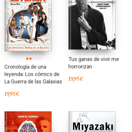
Tus ganas de vivir me
Valorado
horrorizan
Cronología de una
en
2.00
de 5
leyenda: Los cómics de
19,95
€
La Guerra de las Galaxias
19,95
€