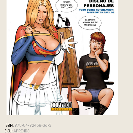
ISBN:
978-84-92458-36-3
SKU:
APRDIB8