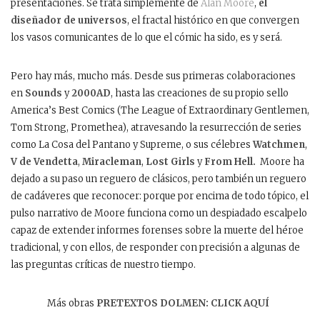
presentaciones. Se trata simplemente de
Alan Moore
,
el
diseñador de universos
, el fractal histórico en que convergen
los vasos comunicantes de lo que el cómic ha sido, es y será.
Pero hay más, mucho más. Desde sus primeras colaboraciones
en
Sounds
y
2000AD
, hasta las creaciones de su propio sello
America’s Best Comics (The League of Extraordinary Gentlemen,
Tom Strong, Promethea), atravesando la resurrección de series
como La Cosa del Pantano y Supreme, o sus célebres
Watchmen
,
V de Vendetta
,
Miracleman
,
Lost Girls
y
From Hell.
Moore ha
dejado a su paso un reguero de clásicos, pero también un reguero
de cadáveres que reconocer: porque por encima de todo tópico, el
pulso narrativo de Moore funciona como un despiadado escalpelo
capaz de extender informes forenses sobre la muerte del héroe
tradicional, y con ellos, de responder con precisión a algunas de
las preguntas críticas de nuestro tiempo.
Más obras
PRETEXTOS DOLMEN: CLICK AQUÍ