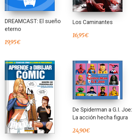
DREAMCAST: El sueño
Los Caminantes
eterno
16,95
€
19,95
€
De Spiderman a G.I. Joe:
La acción hecha figura
24,90
€