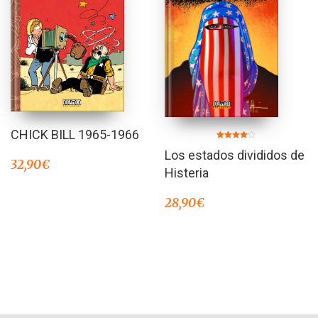
CHICK BILL 1965-1966
Valorado
Los estados divididos de
en
4.00
32,90
€
de 5
Histeria
28,90
€