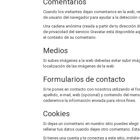
Comentarios
Cuando los visitantes dejan comentarios en la web, re
de usuario del navegador para ayudar a la detección
Una cadena anónima creada a partir de tu dirección de
de privacidad del servicio Gravatar está disponible aq
el contexto de su comentario.
Medios
Si subes imágenes a la web deberías evitar subir imá
localización de las imágenes de la web.
Formularios de contacto
Si te pones en contacto con nosotros utilizando el f
apellido, e-mail, web (opcional) y contenido del men
cederemos la información enviada para otros fines.
Cookies
Si dejas un comentario en nuestro sitio puedes elegi
rellenar tus datos cuando dejes otro comentario. Est
Si tienes una cuenta y te conectas a este sitio, inst