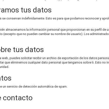
vamos tus datos
tos se conservan indefinidamente. Esto es para que podamos reconocer y apr
bién almacenamos la información personal que proporcionan en su perfil de us
to (excepto que no pueden cambiar su nombre de usuario). Los administrador
bre tus datos
 web, puedes solicitar recibir un archivo de exportación de los datos person
ar que eliminemos cualquier dato personal que tengamos sobre ti. Esto no i
uridad.
atos
se un servicio de detección automática de spam.
e contacto