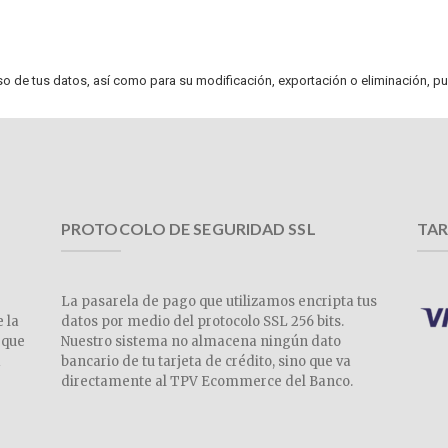
uso de tus datos, así como para su modificación, exportación o eliminación, p
PROTOCOLO DE SEGURIDAD SSL
TAR
La pasarela de pago que utilizamos encripta tus
e la
datos por medio del protocolo SSL 256 bits.
 que
Nuestro sistema no almacena ningún dato
a
bancario de tu tarjeta de crédito, sino que va
directamente al TPV Ecommerce del Banco.