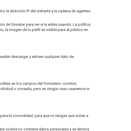
 la dirección IP del visitante y la cadena de agentes
o de Gravatar para ver si la estás usando. La política
, la imagen de tu perfil es visible para el público en
ueden descargar y extraer cualquier dato de
cilites en los campos del formulario: nombre,
solicitud o consulta, pero en ningún caso usaremos ni
s para tu comodidad, para que no tengas que volver a
Esta cookie no contiene datos personales y se elimina