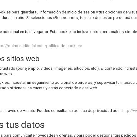
okies para guardar tu información de inicio de sesión y tus opciones de visua
 duran un año. Si seleccionas «Recordarme», tu inicio de sesión perdurará du
e adicional en tu navegador. Esta cookie no incluye datos personales y simplem
tps://dolmeneditorial.com/politica-de-cookies/
s sitios web
incrustado (por ejemplo, vídeos, imágenes, artículos, etc.). El contenido incr
tra web.
okies, incrustar un seguimiento adicional de terceros, y supervisar tu interacc
stado si tienes una cuenta y estás conectado a esa web.
 través de Histats. Puedes consultar su política de privacidad aquí:
http://
 tus datos
 para comunicarte novedades y ofertas, y para poder gestionar tus pedidos e