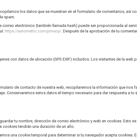
copilamos los datos que se muestran en el formulario de comentarios, así como
 de spam.
 correo electrónico (también llamada hash) puede ser proporcionada al servici
uí:
https://automattic.com/privacy/
. Después de la aprobación de tu comentario
genes con datos de ubicación (GPS EXIF) incluidos. Los visitantes de la web p
ormulario de contacto de nuestra web, recopilaremos la información que nos fa
saje. Conservaremos estos datos el tiempo necesario para dar respuesta a tu 
r guardar tu nombre, dirección de correo electrónico y web en cookies. Esto e
as cookies tendrán una duración de un año.
alaremos una cookie temporal para determinar si tu navegador acepta cookies. 