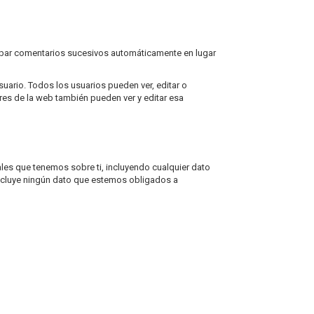
obar comentarios sucesivos automáticamente en lugar
uario. Todos los usuarios pueden ver, editar o
es de la web también pueden ver y editar esa
ales que tenemos sobre ti, incluyendo cualquier dato
ncluye ningún dato que estemos obligados a