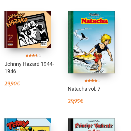
Valorado
Johnny Hazard 1944-
en
3.50
de 5
1946
29,90
€
Valorado
Natacha vol. 7
en
4.00
de 5
29,95
€