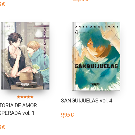
5
€
SANGUIJUELAS vol. 4
Valorado en
TORIA DE AMOR
5.00
de 5
SPERADA vol. 1
9,95
€
5
€