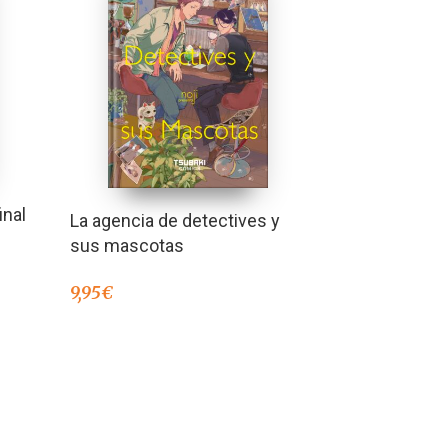
inal
La agencia de detectives y
sus mascotas
9,95
€