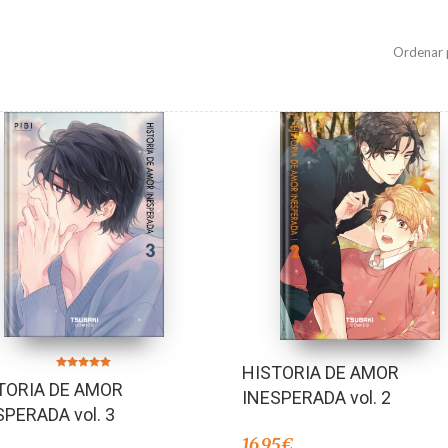
Ordenar 
HISTORIA DE AMOR
Valorado en
TORIA DE AMOR
5.00
INESPERADA vol. 2
de 5
SPERADA vol. 3
16,95
€