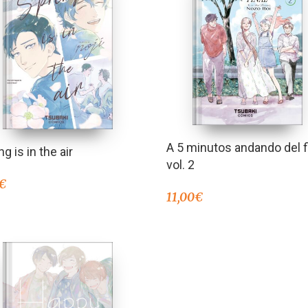
A 5 minutos andando del f
ng is in the air
vol. 2
€
11,00
€