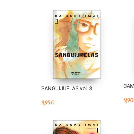
3AM
SANGUIJUELAS vol. 3
9,90
9,95
€