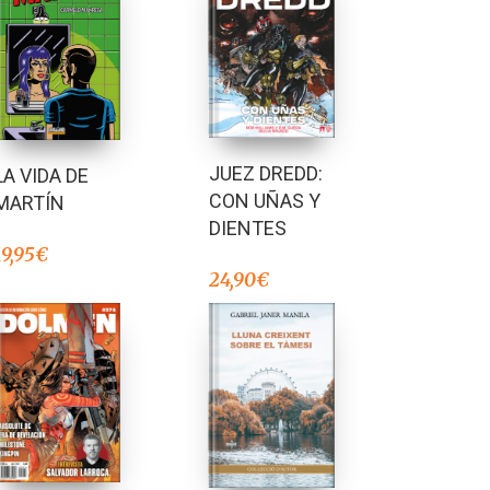
JUEZ DREDD:
LA VIDA DE
CON UÑAS Y
MARTÍN
DIENTES
19,95
€
24,90
€