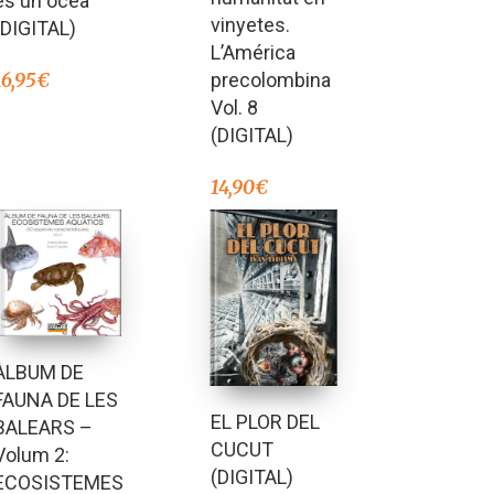
és un oceà
vinyetes.
(DIGITAL)
L’América
precolombina
16,95
€
Vol. 8
(DIGITAL)
14,90
€
ÀLBUM DE
FAUNA DE LES
EL PLOR DEL
BALEARS –
CUCUT
Volum 2:
(DIGITAL)
ECOSISTEMES