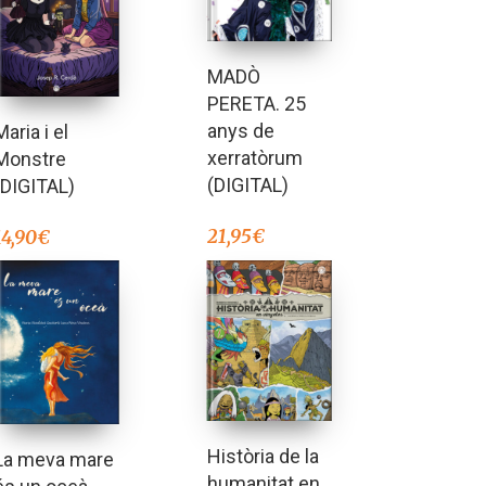
MADÒ
PERETA. 25
anys de
Maria i el
xerratòrum
Monstre
(DIGITAL)
(DIGITAL)
21,95
€
14,90
€
Història de la
La meva mare
humanitat en