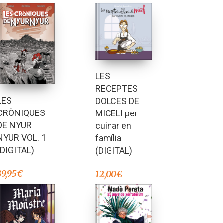
LES
RECEPTES
LES
DOLCES DE
CRÒNIQUES
MICELI per
DE NYUR
cuinar en
NYUR VOL. 1
família
(DIGITAL)
(DIGITAL)
39,95
€
12,00
€