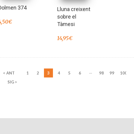
Dolmen 374
Lluna creixent
sobre el
4,50
€
Tàmesi
14,95
€
…
< ANT
1
2
3
4
5
6
98
99
100
SIG >