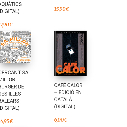
AQUÀTICS
15,90
€
(DIGITAL)
17,90
€
CERCANT SA
MILLOR
CAFÉ CALOR
BURGER DE
– EDICIÓ EN
SES ILLES
CATALÁ
BALEARS
(DIGITAL)
(DIGITAL)
6,00
€
14,95
€