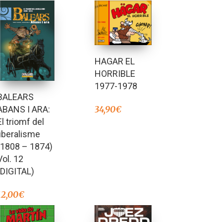
HAGAR EL
HORRIBLE
1977-1978
BALEARS
34,90
€
ABANS I ARA:
El triomf del
liberalisme
(1808 – 1874)
Vol. 12
(DIGITAL)
12,00
€