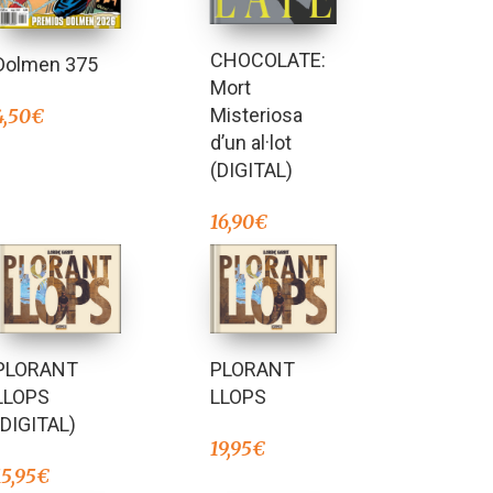
CHOCOLATE:
Dolmen 375
Mort
Misteriosa
4,50
€
d’un al·lot
(DIGITAL)
16,90
€
PLORANT
PLORANT
LLOPS
LLOPS
(DIGITAL)
19,95
€
15,95
€