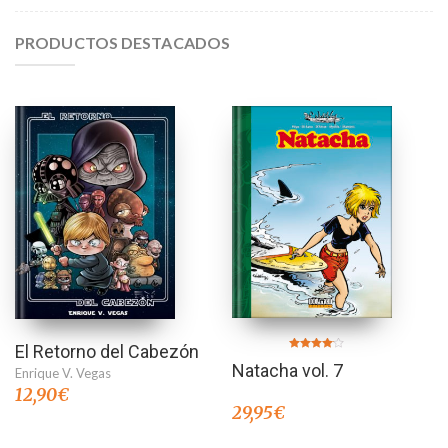
PRODUCTOS DESTACADOS
El Retorno del Cabezón
Valorado
Natacha vol. 7
en
Enrique V. Vegas
4.00
de 5
12,90
€
29,95
€