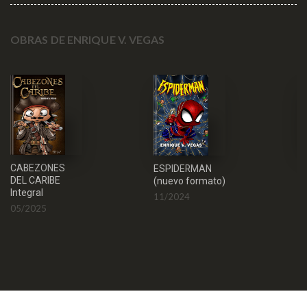
OBRAS DE ENRIQUE V. VEGAS
A
CABEZONES
ESPIDERMAN
DEL CARIBE
0
(nuevo formato)
Integral
11/2024
05/2025