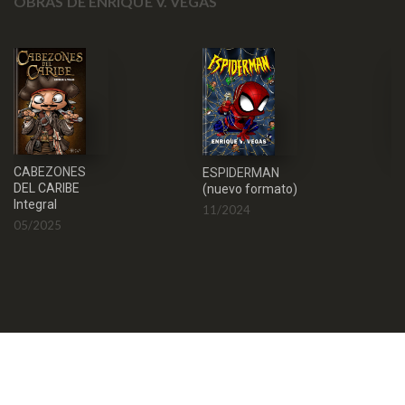
OBRAS DE ENRIQUE V. VEGAS
A
CABEZONES
ESPIDERMAN
DEL CARIBE
0
(nuevo formato)
Integral
11/2024
05/2025