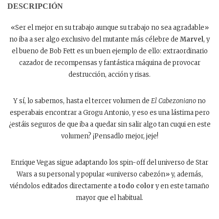
DESCRIPCIÓN
«Ser el mejor en su trabajo aunque su trabajo no sea agradable»
no iba a ser algo exclusivo del mutante más célebre de
Marvel
, y
el bueno de Bob Fett es un buen ejemplo de ello: extraordinario
cazador de recompensas y fantástica máquina de provocar
destrucción, acción y risas.
Y sí, lo sabemos, hasta el tercer volumen de
El Cabezoniano
no
esperabais encontrar a Grogu Antonio, y eso es una lástima pero
¿estáis seguros de que iba a quedar sin salir algo tan cuqui en este
volumen? ¡Pensadlo mejor, jeje!
Enrique Vegas sigue adaptando los spin-off del universo de Star
Wars a su personal y popular «universo cabezón» y, además,
viéndolos editados directamente a
todo color
y en este tamaño
mayor que el habitual.