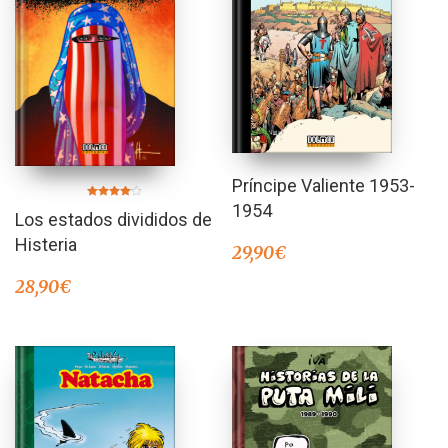
Príncipe Valiente 1953-
1954
Valorado
Los estados divididos de
en
4.00
de 5
Histeria
29,90
€
28,90
€