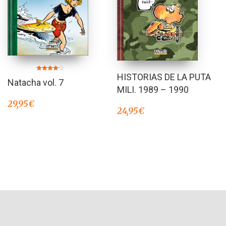
HISTORIAS DE LA PUTA
Valorado
Natacha vol. 7
en
4.00
MILI. 1989 – 1990
de 5
29,95
€
24,95
€