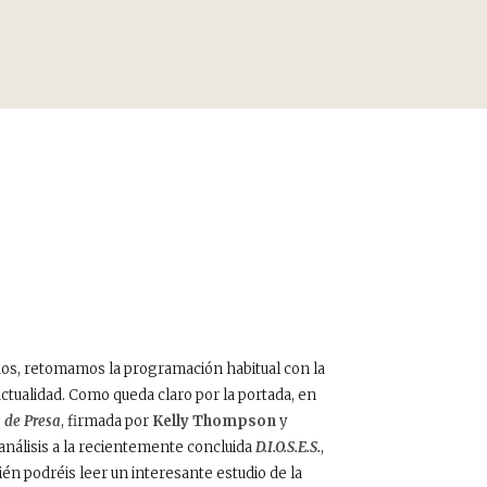
os, retomamos la programación habitual con la
 actualidad. Como queda claro por la portada, en
 de Presa
, firmada por
Kelly Thompson
y
nálisis a la recientemente concluida
D.I.O.S.E.S.
,
ién podréis leer un interesante
estudio de la