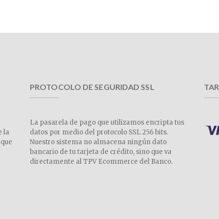
PROTOCOLO DE SEGURIDAD SSL
TAR
La pasarela de pago que utilizamos encripta tus
e la
datos por medio del protocolo SSL 256 bits.
 que
Nuestro sistema no almacena ningún dato
a
bancario de tu tarjeta de crédito, sino que va
directamente al TPV Ecommerce del Banco.