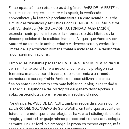
En comparación con otras obras del género, AVES DE LA PESTE se
sitúa en un cruce peculiar entre el biopunk, la ecoficción
especulativa y la fantasía posthumanista. En este sentido, guarda
similitudes temáticas y estilísticas con la TRILOGÍA DEL ÁREA X de
Jeff VanderMeer (ANIQUILACIÓN, AUTORIDAD, ACEPTACIÓN)
especialmente por su interés en las formas de vida híbridas y la
descomposición de la realidad humana. Al igual que VanderMeer,
Sanford no teme a la ambigüedad y el desconcierto, y explora los
límites de la percepción humana frente a entidades que desbordan
la comprensión racional.
También es inevitable pensar en LA TIERRA FRAGMENTADA de N.K.
Jemisin, tanto por el tono emocional como por la protagonista
femenina marcada por el trauma, que se enfrenta a un mundo
estructurado para oprimirla. Ambas autoras utilizan la ciencia
ficción como una herramienta para hablar del dolor, la identidad y
la agencia, alejándose de los tropos del género donde prima la
solución tecnológica o el heroísmo masculino clásico.
Por otra parte, AVES DE LA PESTE también recuerda a obras como
EL LIBRO DEL SOL NUEVO de Gene Wolfe, en tanto que presenta un
futuro tan remoto que la tecnología se ha vuelto indistinguible de la
magia, y donde el lenguaje mismo parece parte de una arqueología
narrativa. En Sanford, sin embargo, la prosa es menos críptica, más