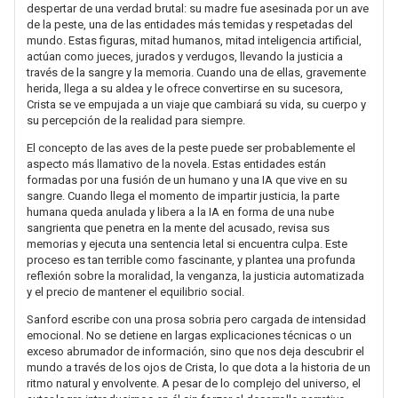
despertar de una verdad brutal: su madre fue asesinada por un ave
de la peste, una de las entidades más temidas y respetadas del
mundo. Estas figuras, mitad humanos, mitad inteligencia artificial,
actúan como jueces, jurados y verdugos, llevando la justicia a
través de la sangre y la memoria. Cuando una de ellas, gravemente
herida, llega a su aldea y le ofrece convertirse en su sucesora,
Crista se ve empujada a un viaje que cambiará su vida, su cuerpo y
su percepción de la realidad para siempre.
El concepto de las aves de la peste puede ser probablemente el
aspecto más llamativo de la novela. Estas entidades están
formadas por una fusión de un humano y una IA que vive en su
sangre. Cuando llega el momento de impartir justicia, la parte
humana queda anulada y libera a la IA en forma de una nube
sangrienta que penetra en la mente del acusado, revisa sus
memorias y ejecuta una sentencia letal si encuentra culpa. Este
proceso es tan terrible como fascinante, y plantea una profunda
reflexión sobre la moralidad, la venganza, la justicia automatizada
y el precio de mantener el equilibrio social.
Sanford escribe con una prosa sobria pero cargada de intensidad
emocional. No se detiene en largas explicaciones técnicas o un
exceso abrumador de información, sino que nos deja descubrir el
mundo a través de los ojos de Crista, lo que dota a la historia de un
ritmo natural y envolvente. A pesar de lo complejo del universo, el