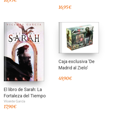
16,95
€
16,95
€
Caja exclusiva ‘De
Madrid al Zielo’
49,90
€
El libro de Sarah: La
Fortaleza del Tiempo
Vicente García
17,90
€