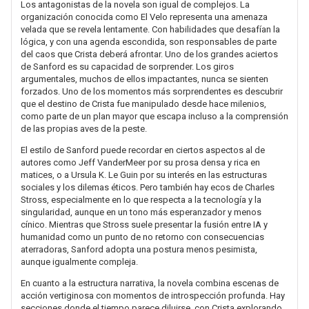
Los antagonistas de la novela son igual de complejos. La
organización conocida como El Velo representa una amenaza
velada que se revela lentamente. Con habilidades que desafían la
lógica, y con una agenda escondida, son responsables de parte
del caos que Crista deberá afrontar. Uno de los grandes aciertos
de Sanford es su capacidad de sorprender. Los giros
argumentales, muchos de ellos impactantes, nunca se sienten
forzados. Uno de los momentos más sorprendentes es descubrir
que el destino de Crista fue manipulado desde hace milenios,
como parte de un plan mayor que escapa incluso a la comprensión
de las propias aves de la peste.
El estilo de Sanford puede recordar en ciertos aspectos al de
autores como Jeff VanderMeer por su prosa densa y rica en
matices, o a Ursula K. Le Guin por su interés en las estructuras
sociales y los dilemas éticos. Pero también hay ecos de Charles
Stross, especialmente en lo que respecta a la tecnología y la
singularidad, aunque en un tono más esperanzador y menos
cínico. Mientras que Stross suele presentar la fusión entre IA y
humanidad como un punto de no retorno con consecuencias
aterradoras, Sanford adopta una postura menos pesimista,
aunque igualmente compleja.
En cuanto a la estructura narrativa, la novela combina escenas de
acción vertiginosa con momentos de introspección profunda. Hay
secciones donde el tiempo parece diluirse, con Crista explorando