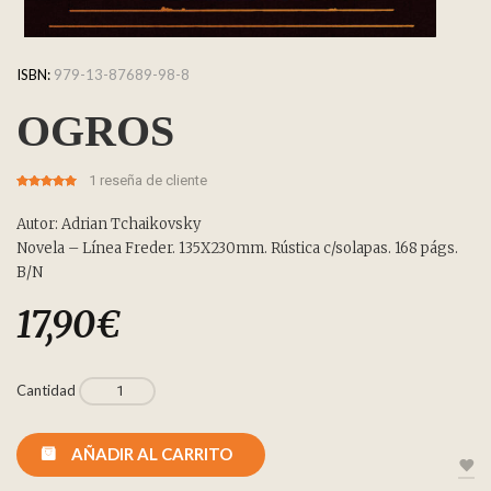
ISBN:
979-13-87689-98-8
OGROS
1
reseña de cliente
5.00
5
1
out of
based on
customer
Autor: Adrian Tchaikovsky
rating
Novela – Línea Freder. 135X230mm. Rústica c/solapas. 168 págs.
B/N
17,90
€
Cantidad
AÑADIR AL CARRITO