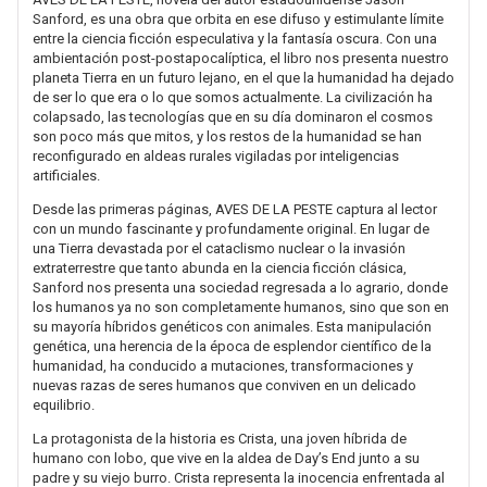
Sanford, es una obra que orbita en ese difuso y estimulante límite
entre la ciencia ficción especulativa y la fantasía oscura. Con una
ambientación post-postapocalíptica, el libro nos presenta nuestro
planeta Tierra en un futuro lejano, en el que la humanidad ha dejado
de ser lo que era o lo que somos actualmente. La civilización ha
colapsado, las tecnologías que en su día dominaron el cosmos
son poco más que mitos, y los restos de la humanidad se han
reconfigurado en aldeas rurales vigiladas por inteligencias
artificiales.
Desde las primeras páginas, AVES DE LA PESTE captura al lector
con un mundo fascinante y profundamente original. En lugar de
una Tierra devastada por el cataclismo nuclear o la invasión
extraterrestre que tanto abunda en la ciencia ficción clásica,
Sanford nos presenta una sociedad regresada a lo agrario, donde
los humanos ya no son completamente humanos, sino que son en
su mayoría híbridos genéticos con animales. Esta manipulación
genética, una herencia de la época de esplendor científico de la
humanidad, ha conducido a mutaciones, transformaciones y
nuevas razas de seres humanos que conviven en un delicado
equilibrio.
La protagonista de la historia es Crista, una joven híbrida de
humano con lobo, que vive en la aldea de Day’s End junto a su
padre y su viejo burro. Crista representa la inocencia enfrentada al