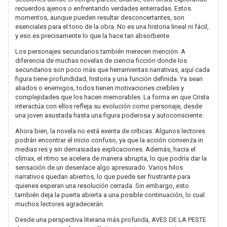
recuerdos ajenos o enfrentando verdades enterradas. Estos
momentos, aunque pueden resultar desconcertantes, son
esenciales para el tono de la obra. No es una historia lineal ni fácil,
y eso es precisamente lo que la hace tan absorbente.
Los personajes secundarios también merecen mención. A
diferencia de muchas novelas de ciencia ficción donde los
secundarios son poco más que herramientas narrativas, aquí cada
figura tiene profundidad, historia y una función definida. Ya sean
aliados o enemigos, todos tienen motivaciones creíbles y
complejidades que los hacen memorables. La forma en que Crista
interactúa con ellos refleja su evolución como personaje, desde
una joven asustada hasta una figura poderosa y autoconsciente.
Ahora bien, la novela no está exenta de críticas. Algunos lectores
podrán encontrar el inicio confuso, ya que la acción comienza in
medias res y sin demasiadas explicaciones. Además, hacia el
clímax, el ritmo se acelera de manera abrupta, lo que podría dar la
sensación de un desenlace algo apresurado. Varios hilos
narrativos quedan abiertos, lo que puede ser frustrante para
quienes esperan una resolución cerrada. Sin embargo, esto
también deja la puerta abierta a una posible continuación, lo cual
muchos lectores agradecerán.
Desde una perspectiva literaria más profunda, AVES DE LA PESTE