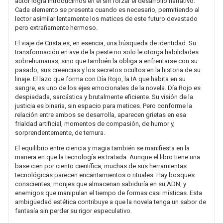
autor logra introducirnos en él sin forzar el desarrollo narrativo.
Cada elemento se presenta cuando es necesario, permitiendo al
lector asimilar lentamente los matices de este futuro devastado
pero extrañamente hermoso.
El viaje de Crista es, en esencia, una búsqueda de identidad. Su
transformación en ave de la peste no solo le otorga habilidades
sobrehumanas, sino que también la obliga a enfrentarse con su
pasado, sus creencias y los secretos ocultos en la historia de su
linaje. El lazo que forma con Día Rojo, la IA que habita en su
sangre, es uno de los ejes emocionales de la novela. Día Rojo es
despiadada, sarcástica y brutalmente eficiente. Su visión de la
justicia es binaria, sin espacio para matices. Pero conforme la
relación entre ambos se desarrolla, aparecen grietas en esa
frialdad artificial, momentos de compasión, de humor y,
sorprendentemente, de ternura.
El equilibrio entre ciencia y magia también se manifiesta en la
manera en que la tecnología es tratada. Aunque el libro tiene una
base cien por ciento científica, muchas de sus herramientas
tecnológicas parecen encantamientos o rituales. Hay bosques
conscientes, monjes que almacenan sabiduría en su ADN, y
enemigos que manipulan el tiempo de formas casi místicas. Esta
ambigüedad estética contribuye a que la novela tenga un sabor de
fantasía sin perder su rigor especulativo.