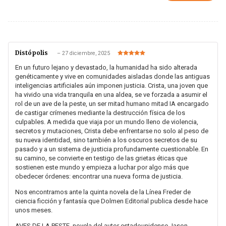
Distópolis
–
27 diciembre, 2025
Valorado en
5
de 5
En un futuro lejano y devastado, la humanidad ha sido alterada
genéticamente y vive en comunidades aisladas donde las antiguas
inteligencias artificiales aún imponen justicia. Crista, una joven que
ha vivido una vida tranquila en una aldea, se ve forzada a asumir el
rol de un ave de la peste, un ser mitad humano mitad IA encargado
de castigar crímenes mediante la destrucción física de los
culpables. A medida que viaja por un mundo lleno de violencia,
secretos y mutaciones, Crista debe enfrentarse no solo al peso de
su nueva identidad, sino también a los oscuros secretos de su
pasado y a un sistema de justicia profundamente cuestionable. En
su camino, se convierte en testigo de las grietas éticas que
sostienen este mundo y empieza a luchar por algo más que
obedecer órdenes: encontrar una nueva forma de justicia.
Nos encontramos ante la quinta novela de la Línea Freder de
ciencia ficción y fantasía que Dolmen Editorial publica desde hace
unos meses.
AVES DE LA PESTE, novela del autor estadounidense Jason