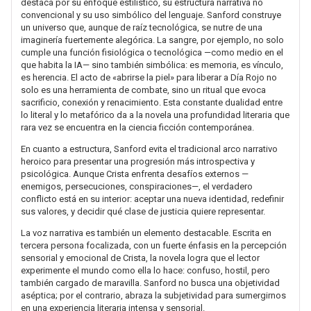
destaca por su enfoque estilístico, su estructura narrativa no
convencional y su uso simbólico del lenguaje. Sanford construye
un universo que, aunque de raíz tecnológica, se nutre de una
imaginería fuertemente alegórica. La sangre, por ejemplo, no solo
cumple una función fisiológica o tecnológica —como medio en el
que habita la IA— sino también simbólica: es memoria, es vínculo,
es herencia. El acto de «abrirse la piel» para liberar a Día Rojo no
solo es una herramienta de combate, sino un ritual que evoca
sacrificio, conexión y renacimiento. Esta constante dualidad entre
lo literal y lo metafórico da a la novela una profundidad literaria que
rara vez se encuentra en la ciencia ficción contemporánea.
En cuanto a estructura, Sanford evita el tradicional arco narrativo
heroico para presentar una progresión más introspectiva y
psicológica. Aunque Crista enfrenta desafíos externos —
enemigos, persecuciones, conspiraciones—, el verdadero
conflicto está en su interior: aceptar una nueva identidad, redefinir
sus valores, y decidir qué clase de justicia quiere representar.
La voz narrativa es también un elemento destacable. Escrita en
tercera persona focalizada, con un fuerte énfasis en la percepción
sensorial y emocional de Crista, la novela logra que el lector
experimente el mundo como ella lo hace: confuso, hostil, pero
también cargado de maravilla. Sanford no busca una objetividad
aséptica; por el contrario, abraza la subjetividad para sumergirnos
en una experiencia literaria intensa y sensorial.