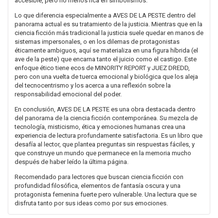
accesible, pero no menos rica en simbolismos.
Lo que diferencia especialmente a AVES DE LA PESTE dentro del
panorama actual es su tratamiento de la justicia. Mientras que en la
ciencia ficción más tradicional la justicia suele quedar en manos de
sistemas impersonales, o en los dilemas de protagonistas
éticamente ambiguos, aquí se materializa en una figura híbrida (el
ave de la peste) que encarna tanto el juicio como el castigo. Este
enfoque ético tiene ecos de MINORITY REPORT y JUEZ DREDD,
pero con una vuelta de tuerca emocional y biológica que los aleja
del tecnocentrismo y los acerca a una reflexión sobre la
responsabilidad emocional del poder.
En conclusión, AVES DE LA PESTE es una obra destacada dentro
del panorama de la ciencia ficción contemporánea. Su mezcla de
tecnología, misticismo, ética y emociones humanas crea una
experiencia de lectura profundamente satisfactoria. Es un libro que
desafía al lector, que plantea preguntas sin respuestas fáciles, y
que construye un mundo que permanece en la memoria mucho
después de haber leído la última página.
Recomendado para lectores que buscan ciencia ficción con
profundidad filosófica, elementos de fantasía oscura y una
protagonista femenina fuerte pero vulnerable. Una lectura que se
disfruta tanto por sus ideas como por sus emociones.