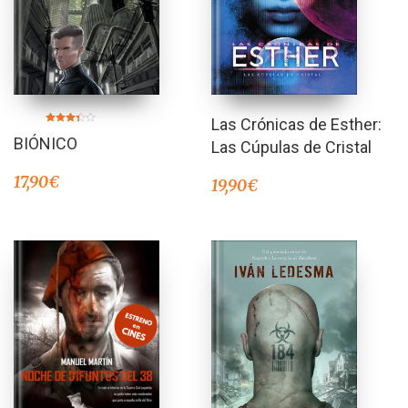
Las Crónicas de Esther:
Valorado
BIÓNICO
en
Las Cúpulas de Cristal
3.25
de 5
17,90
€
19,90
€