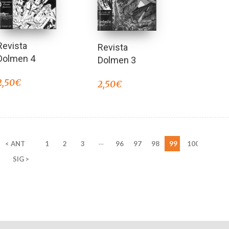
Revista
Revista
Dolmen 4
Dolmen 3
2,50
€
2,50
€
…
< ANT
1
2
3
96
97
98
99
100
SIG >