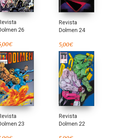
Revista
Revista
Dolmen 26
Dolmen 24
5,00
€
5,00
€
Revista
Revista
Dolmen 23
Dolmen 22