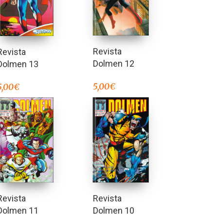
Revista
Revista
Dolmen 12
Dolmen 13
5,00
€
5,00
€
Revista
Revista
Dolmen 10
Dolmen 11