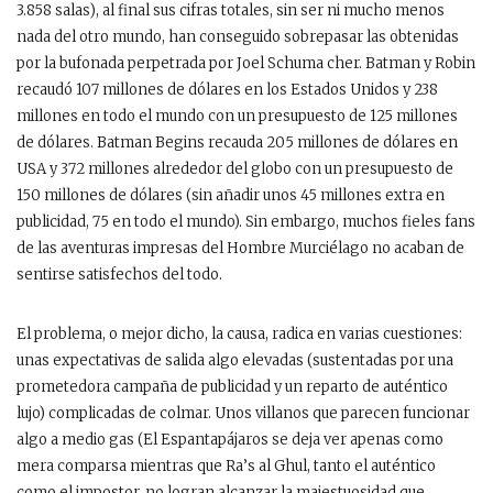
3.858 salas), al final sus cifras totales, sin ser ni mucho menos
nada del otro mundo, han conseguido sobrepasar las obtenidas
por la bufonada perpetrada por Joel Schuma cher. Batman y Robin
recaudó 107 millones de dólares en los Estados Unidos y 238
millones en todo el mundo con un presupuesto de 125 millones
de dólares. Batman Begins recauda 205 millones de dólares en
USA y 372 millones alrededor del globo con un presupuesto de
150 millones de dólares (sin añadir unos 45 millones extra en
publicidad, 75 en todo el mundo). Sin embargo, muchos fieles fans
de las aventuras impresas del Hombre Murciélago no acaban de
sentirse satisfechos del todo.
El problema, o mejor dicho, la causa, radica en varias cuestiones:
unas expectativas de salida algo elevadas (sustentadas por una
prometedora campaña de publicidad y un reparto de auténtico
lujo) complicadas de colmar. Unos villanos que parecen funcionar
algo a medio gas (El Espantapájaros se deja ver apenas como
mera comparsa mientras que Ra’s al Ghul, tanto el auténtico
como el impostor, no logran alcanzar la majestuosidad que