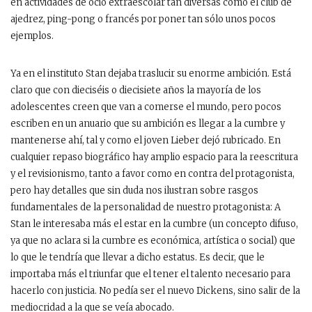
en actividades de ocio extraescolar tan diversas como el club de
ajedrez, ping-pong o francés por poner tan sólo unos pocos
ejemplos.
Ya en el instituto Stan dejaba traslucir su enorme ambición. Está
claro que con dieciséis o diecisiete años la mayoría de los
adolescentes creen que van a comerse el mundo, pero pocos
escriben en un anuario que su ambición es llegar a la cumbre y
mantenerse ahí, tal y como el joven Lieber dejó rubricado. En
cualquier repaso biográfico hay amplio espacio para la reescritura
y el revisionismo, tanto a favor como en contra del protagonista,
pero hay detalles que sin duda nos ilustran sobre rasgos
fundamentales de la personalidad de nuestro protagonista: A
Stan le interesaba más el estar en la cumbre (un concepto difuso,
ya que no aclara si la cumbre es económica, artística o social) que
lo que le tendría que llevar a dicho estatus. Es decir, que le
importaba más el triunfar que el tener el talento necesario para
hacerlo con justicia. No pedía ser el nuevo Dickens, sino salir de la
mediocridad a la que se veía abocado.