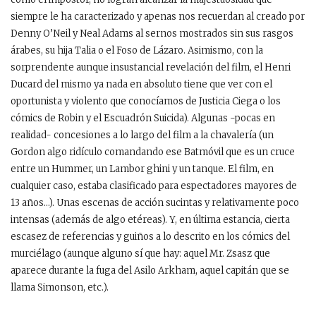
siempre le ha caracterizado y apenas nos recuerdan al creado por
Denny O’Neil y Neal Adams al sernos mostrados sin sus rasgos
árabes, su hija Talia o el Foso de Lázaro. Asimismo, con la
sorprendente aunque insustancial revelación del film, el Henri
Ducard del mismo ya nada en absoluto tiene que ver con el
oportunista y violento que conocíamos de Justicia Ciega o los
cómics de Robin y el Escuadrón Suicida). Algunas -pocas en
realidad- concesiones a lo largo del film a la chavalería (un
Gordon algo ridículo comandando ese Batmóvil que es un cruce
entre un Hummer, un Lambor ghini y un tanque. El film, en
cualquier caso, estaba clasificado para espectadores mayores de
13 años…). Unas escenas de acción sucintas y relativamente poco
intensas (además de algo etéreas). Y, en última estancia, cierta
escasez de referencias y guiños a lo descrito en los cómics del
murciélago (aunque alguno sí que hay: aquel Mr. Zsasz que
aparece durante la fuga del Asilo Arkham, aquel capitán que se
llama Simonson, etc.).