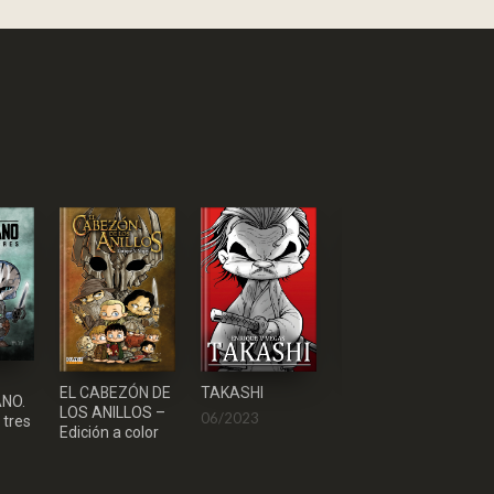
EL DIARIO DE
TAKASHI
EL CABEZÓN DE
NO.
BOB FETT
LOS ANILLOS –
06/2023
tres
03/2023
Edición a color
27,90