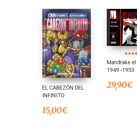
Valorado 
Mandrake e
5.00
de 5
1949 -1953
29,90
€
EL CABEZÓN DEL
INFINITO
15,00
€