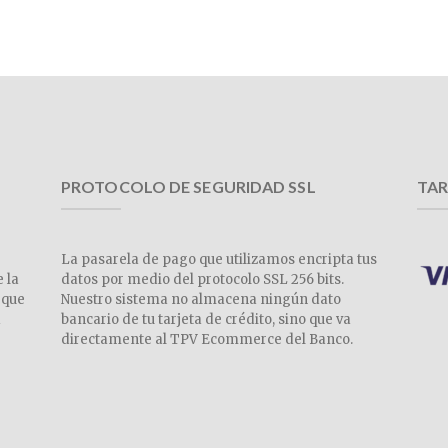
PROTOCOLO DE SEGURIDAD SSL
TAR
La pasarela de pago que utilizamos encripta tus
e la
datos por medio del protocolo SSL 256 bits.
 que
Nuestro sistema no almacena ningún dato
a
bancario de tu tarjeta de crédito, sino que va
directamente al TPV Ecommerce del Banco.