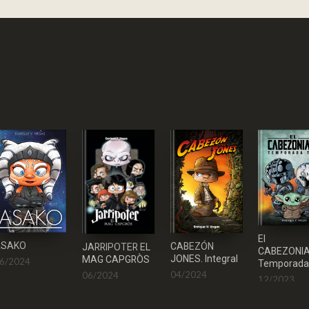
El
ASAKO
CABEZÓN
JARRIPOTER EL
CABEZONIA
JONES. Integral
MAG CAPGRÒS
6/2024
Temporada 
04/2024
06/2024
12/2023