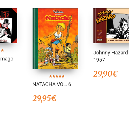
Johnny Hazard
en
l mago
1957
29,90
€
Valorado en
NATACHA VOL. 6
5.00
de 5
29,95
€