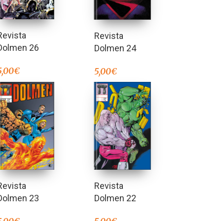
Revista
Revista
Dolmen 26
Dolmen 24
5,00
€
5,00
€
Revista
Revista
Dolmen 23
Dolmen 22