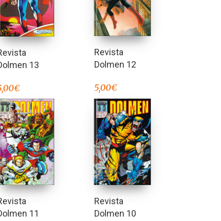
Revista
Revista
Dolmen 12
Dolmen 13
5,00
€
5,00
€
Revista
Revista
Dolmen 10
Dolmen 11