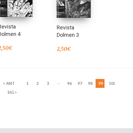
Revista
Revista
Dolmen 4
Dolmen 3
2,50
€
2,50
€
…
< ANT
1
2
3
96
97
98
99
100
SIG >