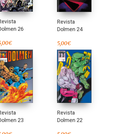
Revista
Revista
Dolmen 26
Dolmen 24
5,00
€
5,00
€
Revista
Revista
Dolmen 23
Dolmen 22