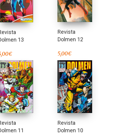
Revista
Revista
Dolmen 12
Dolmen 13
5,00
€
5,00
€
Revista
Revista
Dolmen 10
Dolmen 11