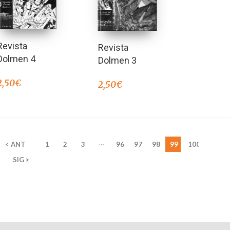
Revista
Revista
Dolmen 4
Dolmen 3
2,50
€
2,50
€
…
< ANT
1
2
3
96
97
98
99
100
SIG >