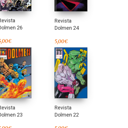
Revista
Revista
Dolmen 26
Dolmen 24
5,00
€
5,00
€
Revista
Revista
Dolmen 23
Dolmen 22