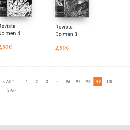
Revista
Revista
Dolmen 4
Dolmen 3
2,50
€
2,50
€
…
< ANT
1
2
3
96
97
98
99
100
SIG >