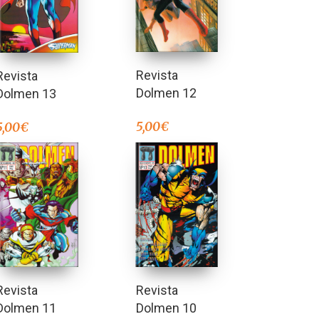
Revista
Revista
Dolmen 12
Dolmen 13
5,00
€
5,00
€
Revista
Revista
Dolmen 10
Dolmen 11