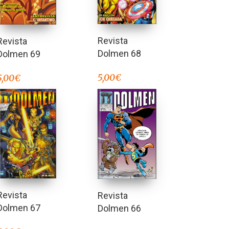
Revista
Revista
Dolmen 68
Dolmen 69
5,00
€
5,00
€
Revista
Revista
Dolmen 67
Dolmen 66