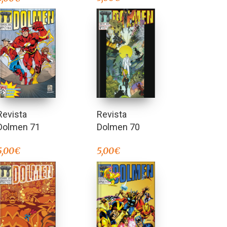
Revista
Revista
Dolmen 71
Dolmen 70
5,00
€
5,00
€