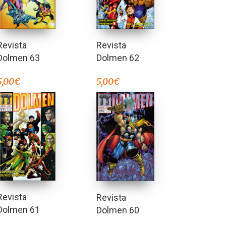
Revista
Revista
Dolmen 63
Dolmen 62
5,00
€
5,00
€
Revista
Revista
Dolmen 61
Dolmen 60