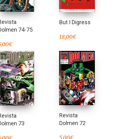
Revista
But I Digress
Dolmen 74-75
18,00
€
5,00
€
Revista
Revista
Dolmen 72
Dolmen 73
5,00
€
5,00
€